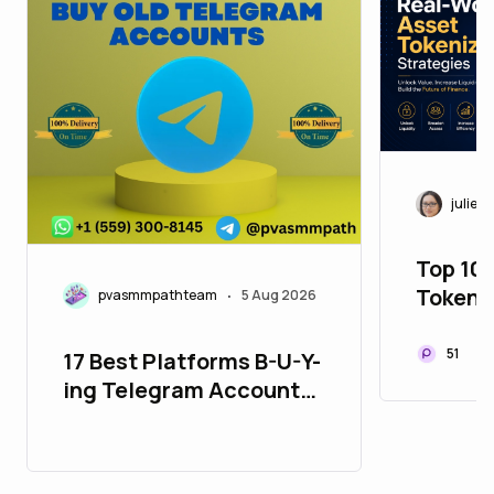
juliett
Top 10
Tokeni
pvasmmpathteam
5 Aug 2026
•
to Upg
Portfol
51
17 Best Platforms B-U-Y-
ing Telegram Accounts
in 26_bulbapp