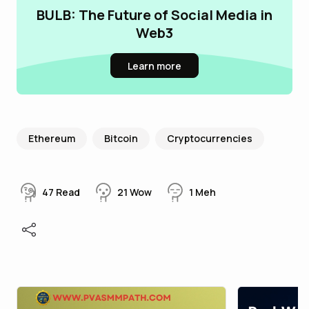
BULB: The Future of Social Media in
Web3
Learn more
Ethereum
Bitcoin
Cryptocurrencies
47
Read
21
Wow
1
Meh