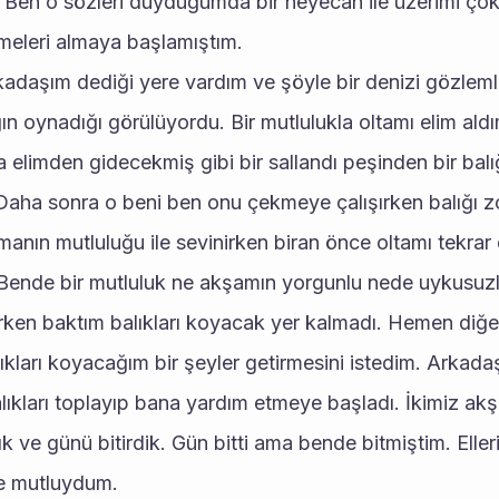
i. Ben o sözleri duyduğumda bir heyecan ile üzerimi çok
eleri almaya başlamıştım. 
adaşım dediği yere vardım ve şöyle bir denizi gözleml
ın oynadığı görülüyordu. Bir mutlulukla oltamı elim aldı
a elimden gidecekmiş gibi bir sallandı peşinden bir balı
Daha sonra o beni ben onu çekmeye çalışırken balığı zo
manın mutluluğu ile sevinirken biran önce oltamı tekrar 
 Bende bir mutluluk ne akşamın yorgunlu nede uykusuzlu
derken baktım balıkları koyacak yer kalmadı. Hemen diğe
alıkları koyacağım bir şeyler getirmesini istedim. Arka
lıkları toplayıp bana yardım etmeye başladı. İkimiz ak
k ve günü bitirdik. Gün bitti ama bende bitmiştim. Eller
 mutluydum. 