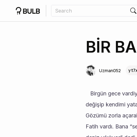
BİR BA
yt7
Uzman052
   Birgün gece vardiyasından çok yorgun ve uykusuz bir şekilde eve geldim. Hemen üzerimi 
değişip kendimi yata
Gözümü zorla açarak
Fatih vardı. Bana “s