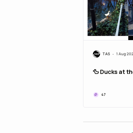
TAS
1 Aug 20
•
🦆 Ducks at th
47