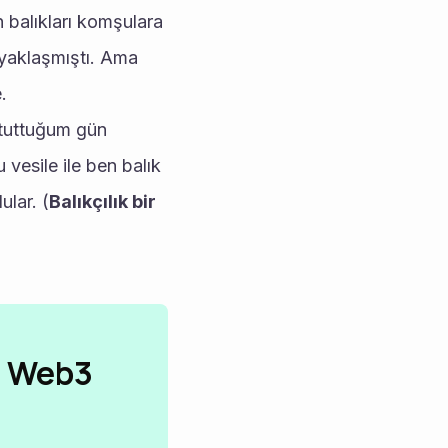
 balıkları komşulara 
yaklaşmıştı. Ama 
. 
tuttuğum gün 
vesile ile ben balık 
ular. (
Balıkçılık bir 
n Web3