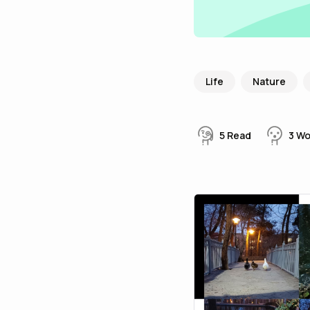
Life
Nature
5
Read
3
W