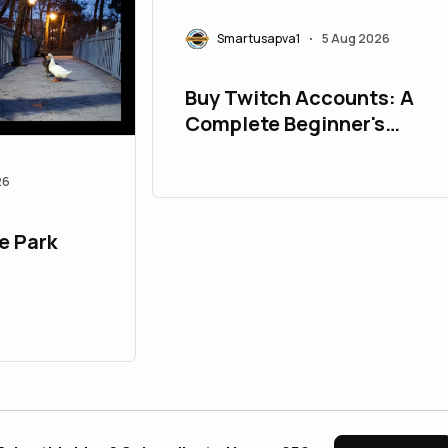
Smartusapva1
5 Aug 2026
•
Buy Twitch Accounts: A
Complete Beginner's
Guide
26
e Park