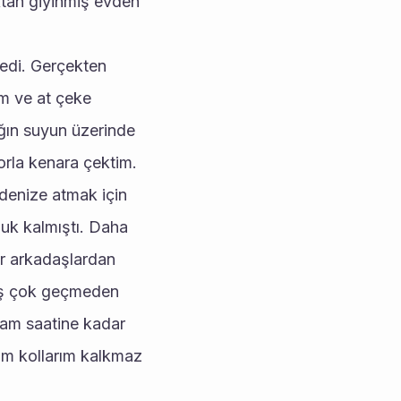
tan giyinmiş evden 
edi. Gerçekten 
m ve at çeke 
ğın suyun üzerinde 
rla kenara çektim. 
denize atmak için 
k kalmıştı. Daha 
r arkadaşlardan 
daş çok geçmeden 
şam saatine kadar 
im kollarım kalkmaz 