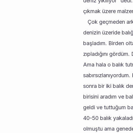
deniz yıkılıyor” ded
çıkmak üzere malzem
   Çok geçmeden ark
denizin üzeride balığ
başladım. Birden olt
zıpladığını gördüm. 
Ama hala o balık tut
sabırsızlanıyordum.
sonra bir iki balık 
birisini aradım ve b
geldi ve tuttuğum ba
40-50 balık yakaladı
olmuştu ama genede