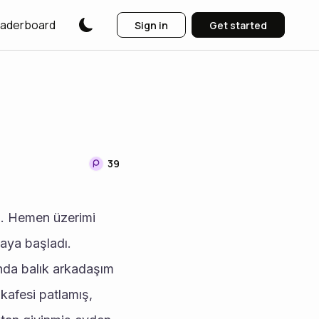
aderboard
Sign in
Get started
39
aya başladı. 
da balık arkadaşım 
kafesi patlamış, 