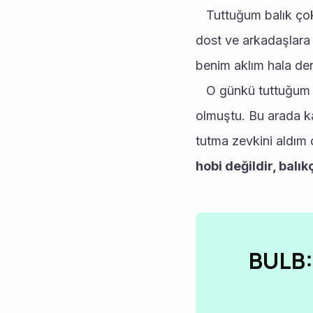
   Tuttuğum balık ço
dost ve arkadaşlara 
benim aklım hala den
   O günkü tuttuğum 
olmuştu. Bu arada kaf
tutma zevkini aldım 
hobi değildir, balıkç
BULB: