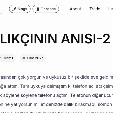
About
Trade
Le
Blogs
Threads
LIKÇININ ANISI-2
x...DbmT
30 Dec 2023
ğa attım. Tam uykuya dalmıştım ki telefon acı acı çalm
 söylene söylene telefonu açtım. Telefonun diğer ucun
en ne yatıyorsun millet denizde balık bırakmadı, somon 