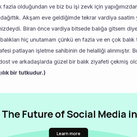
k fazla olduğundan ve biz bu işi zevk için yapığımızdan
dağıttık. Akşam eve geldiğimde tekrar vardiya saatim 
izdeydi. Biran önce vardiya bitsede balığa gitsem diye
balıkları hiç unutamam çünkü en fazla ve en çok balık 
esi patlayan işletme sahibinin de helalliği alınmıştır. Bu 
dost ve arkadaşlarda güzel bir balık ziyafeti çekmiş old
ılık bir tutkudur.)
 The Future of Social Media i
Learn more