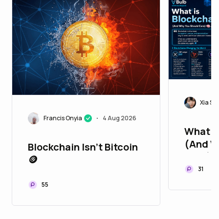
Xia Sp
Francis Onyia
4 Aug 2026
•
What i
(And W
Blockchain Isn't Bitcoin
Care) 
🪙
31
55