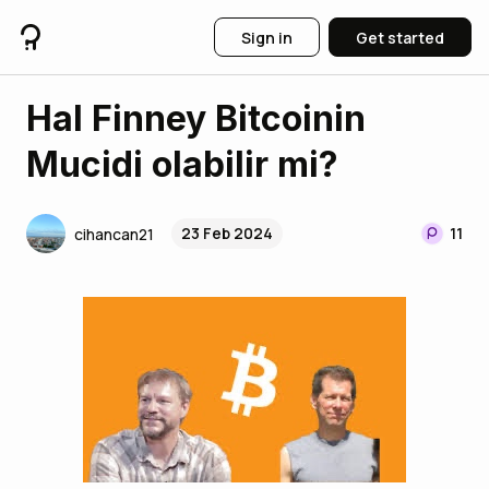
Sign in
Get started
Hal Finney Bitcoinin
Mucidi olabilir mi?
23 Feb 2024
11
cihancan21