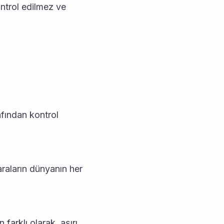
ntrol edilmez ve 
afından kontrol 
araların dünyanın her 
farklı olarak, aşırı 