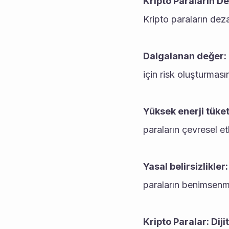
Kripto Paraların De
Kripto paraların deza
Dalgalanan değer:
için risk oluşturmasın
Yüksek enerji tüket
paraların çevresel et
Yasal belirsizlikler:
paraların benimsenme
Kripto Paralar: Diji