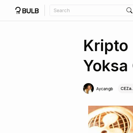
Kripto 
Yoksa
CEZa.
Aycangb