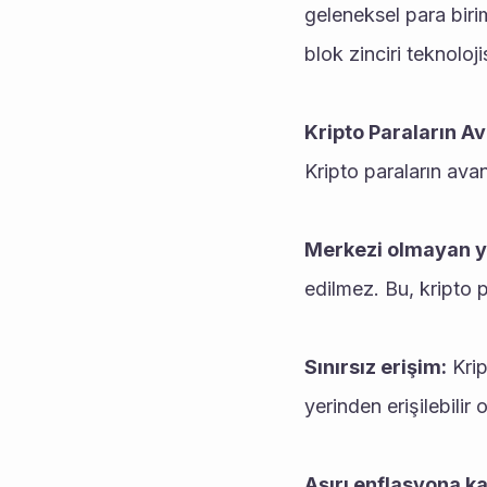
geleneksel para birim
blok zinciri teknoloji
Kripto Paraların Av
Kripto paraların avant
Merkezi olmayan ya
edilmez. Bu, kripto p
Sınırsız erişim:
 Kri
yerinden erişilebilir 
Aşırı enflasyona ka