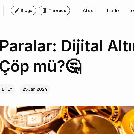
About
Trade
Le
Blogs
Threads
Paralar: Dijital Alt
 Çöp mü?🤔
..BTEY
25 Jan 2024