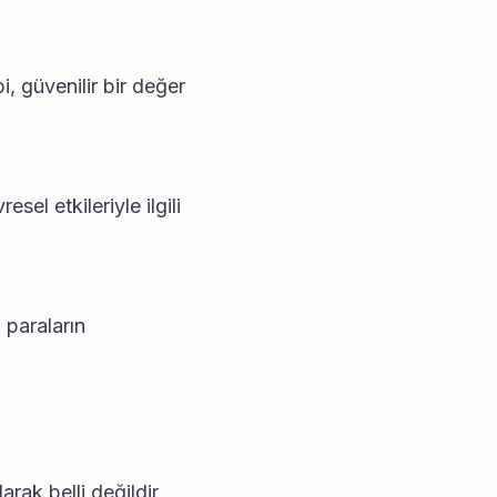
i, güvenilir bir değer 
esel etkileriyle ilgili 
 paraların 
rak belli değildir. 