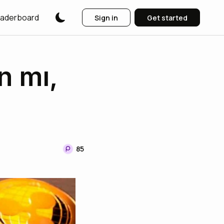
aderboard
Sign in
Get started
ın mı,
85