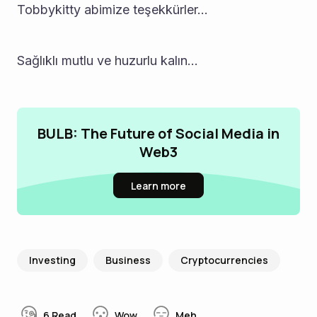
Tobbykitty abimize teşekkürler... 
Sağlıklı mutlu ve huzurlu kalın...
BULB: The Future of Social Media in
Web3
Learn more
Investing
Business
Cryptocurrencies
6
Read
Wow
Meh