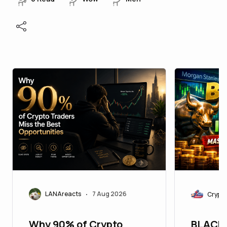
LANAreacts
7 Aug 2026
Crypto
•
Why 90% of Crypto
BLACK