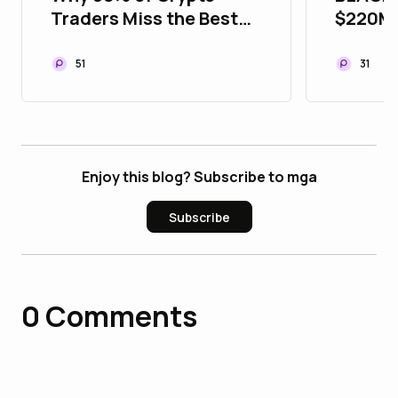
Traders Miss the Best
$220M 
Opportunities
MORGA
ADDS 2
51
31
STREET
WHILE
Enjoy this blog? Subscribe to mga
Subscribe
0
Comments