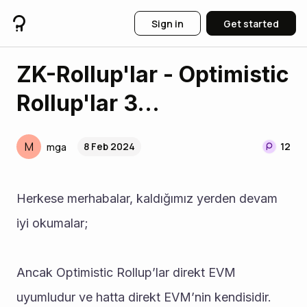
Sign in
Get started
ZK-Rollup'lar - Optimistic
Rollup'lar 3...
M
8 Feb 2024
12
mga
Herkese merhabalar, kaldığımız yerden devam 
iyi okumalar; 
Ancak Optimistic Rollup’lar direkt EVM 
uyumludur ve hatta direkt EVM’nin kendisidir. 