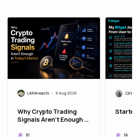
LANAreacts
6 Aug 2026
CRYPT
•
Why Crypto Trading
Started
Signals Aren't Enough in
Today's Market
51
16