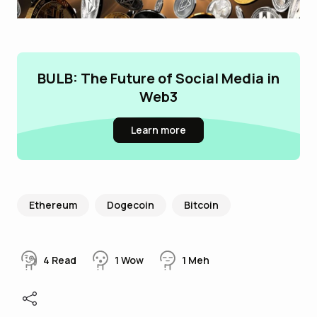
BULB: The Future of Social Media in
Web3
Learn more
Ethereum
Dogecoin
Bitcoin
4
Read
1
Wow
1
Meh