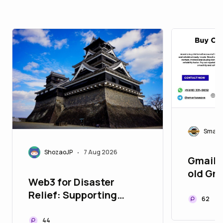
Smart
ShozaoJP
7 Aug 2026
•
Gmail 9
old Gm
Web3 for Disaster
Gmail S
Relief: Supporting
62
Kumamoto Earthquake
Recovery with JPYC
44