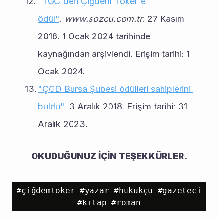
"TGC'den Çiğdem Toker'e 
ödül"
. 
www.sozcu.com.tr
. 27 Kasım 
2018. 1 Ocak 2024 tarihinde 
kaynağından arşivlendi. Erişim tarihi: 1 
Ocak 2024.
"ÇGD Bursa Şubesi ödülleri sahiplerini 
buldu"
. 3 Aralık 2018. Erişim tarihi: 31 
Aralık 2023.
OKUDUĞUNUZ İÇİN TEŞEKKÜRLER.
#çiğdemtoker #yazar #hukukçu #gazeteci 
#kitap #roman