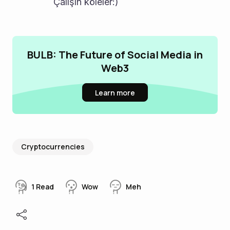
                Çalışın köleler:)
BULB: The Future of Social Media in
Web3
Learn more
Cryptocurrencies
1
Read
Wow
Meh