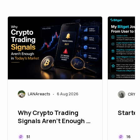
LANAreacts
6 Aug 2026
CRYPT
•
Why Crypto Trading
Started
Signals Aren't Enough in
Today's Market
51
16