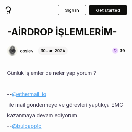
Sign in
Get started
-AİRDROP İŞLEMLERİM-
30 Jan 2024
39
ossiey
Günlük işlemler de neler yapıyorum ?
--
@ethermail_io
 ile mail göndermeye ve görevleri yaptıkça EMC 
kazanmaya devam ediyorum.
--
@bulbappio