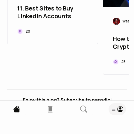
11. Best Sites to Buy
LinkedIn Accounts
Wasif
29
How to
Crypto
They E
25
Enjoy this blog? Subscribe to parodici
Subscribe