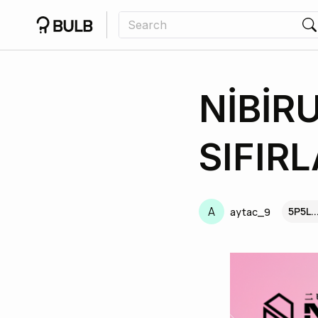
NİBİR
SIFIRL
A
5P5L.
aytac_9