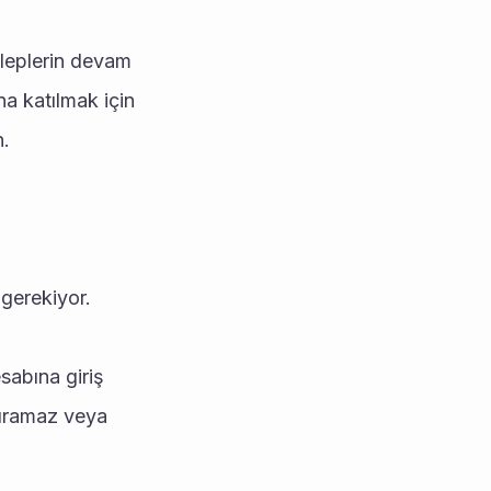
aleplerin devam 
a katılmak için 
. 
 gerekiyor. 
abına giriş 
ıramaz veya 