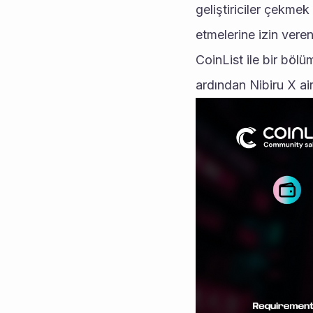
geliştiriciler çekmek 
etmelerine izin vere
CoinList ile bir böl
ardından Nibiru X ai