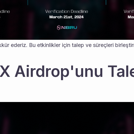
kkür ederiz. Bu etkinlikler için talep ve süreçleri birleşt
 X Airdrop'unu Tale