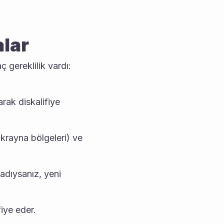
alar
 gereklilik vardı: 
arak diskalifiye 
krayna bölgeleri) ve 
adıysanız, yeni 
iye eder.