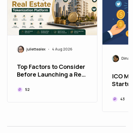
juliettealex
4 Aug 2026
•
Dinast
Top Factors to Consider
Before Launching a Real
ICO Ma
Estate Tokenization
Startup
Platform
52
Step G
43