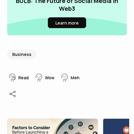
BULB: The Future of Social Media in
Web3
Learn more
Business
Read
Wow
Meh