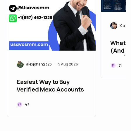
Xia Sp
What i
(And W
Care) 
alexjohan2323
5 Aug 2026
•
31
Easiest Way to Buy
Verified Mexc Accounts
47