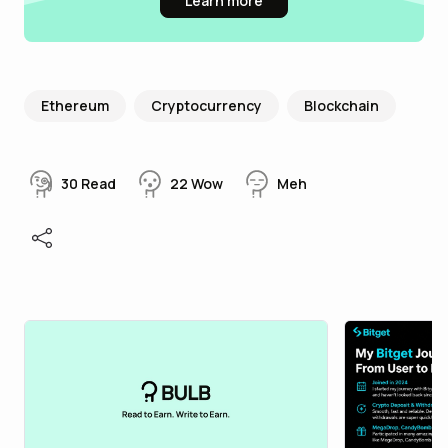
Learn more
Ethereum
Cryptocurrency
Blockchain
30
Read
22
Wow
Meh