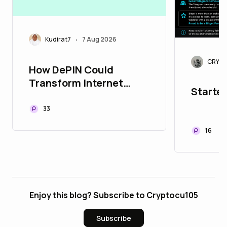
Kudirat7
7 Aug 2026
•
CRYPT
How DePIN Could
Transform Internet
Started
Connectivity Worldwide
33
16
Enjoy this blog? Subscribe to Cryptocu105
Subscribe