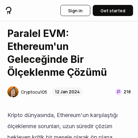
Sign in
Get started
Paralel EVM:
Ethereum'un
Geleceğinde Bir
Ölçeklenme Çözümü
12 Jan 2024
218
Cryptocu105
Kripto dünyasında, Ethereum'un karşılaştığı 
ölçeklenme sorunları, uzun süredir çözüm 
bekleyen kritik bir mesele olarak ön plana 