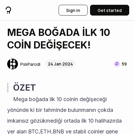
Sign in
Get started
MEGA BOĞADA İLK 10
COİN DEĞİŞECEK!
24 Jan 2024
59
PskParodi
ÖZET
	Mega boğada ilk 10 coinin değişeceği 
yönünde ki bir tahminde bulunmanın çokda 
imkansız gözükmediği ortada ilk 10 halihazırda 
yer alan BTC,ETH,BNB ve stabil coinler gene 