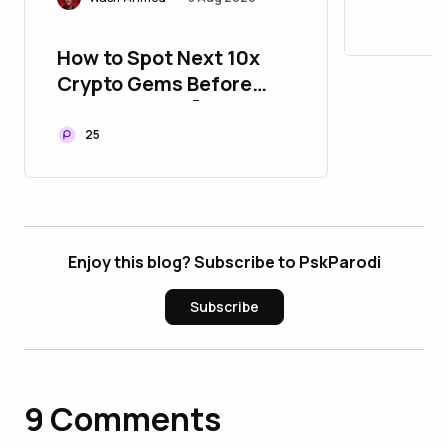
PVA & 
How to Spot Next 10x
Crypto Gems Before
They Explode 🚀
25
Enjoy this blog? Subscribe to PskParodi
Subscribe
9
Comments