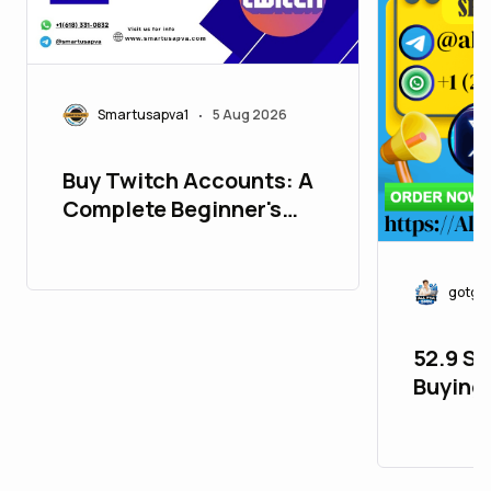
Smartusapva1
5 Aug 2026
•
Buy Twitch Accounts: A
Complete Beginner's
Guide
gotgo
52.9 Si
Buying 
Accoun