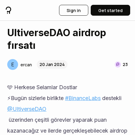
Sign in
Get started
UltiverseDAO airdrop
fırsatı
E
20 Jan 2024
23
ercan
🩵 Herkese Selamlar Dostlar
⚡Bugün sizlerle birlikte 
#BinanceLabs
 destekli 
@UltiverseDAO
 üzerinden çeşitli görevler yaparak puan 
kazanacağız ve ilerde gerçekleşebilecek airdrop 