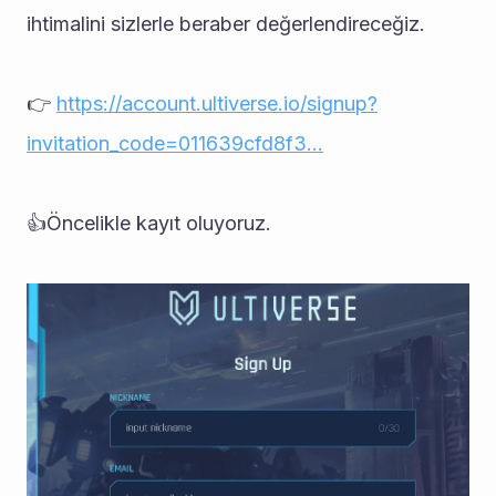
ihtimalini sizlerle beraber değerlendireceğiz.
👉 
https://account.ultiverse.io/signup?
invitation_code=011639cfd8f3…
👍Öncelikle kayıt oluyoruz.