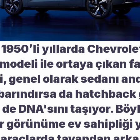
 1950’li yıllarda Chevrolet
 modeli ile ortaya çıkan f
i, genel olarak sedanı and
barındırsa da hatchback 
n de DNA'sını taşıyor. Böy
ir görünüme ev sahipliği 
 araçlarda tavandan arka