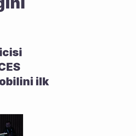
ini 
cisi 
CES 
ilini ilk 