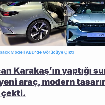
back Modeli ABD'de Görücüye Çıktı
n Karakaş’ın yaptığı sun
 yeni araç, modern tasarım
 çekti.