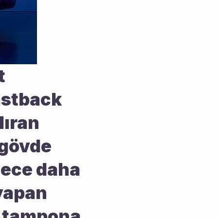
 
astback 
ıran 
gövde 
lece daha 
yapan 
 tampona 