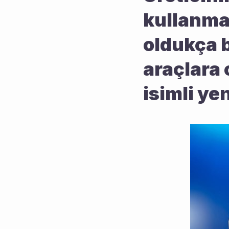
kullanmas
oldukça b
araçlara
isimli ye