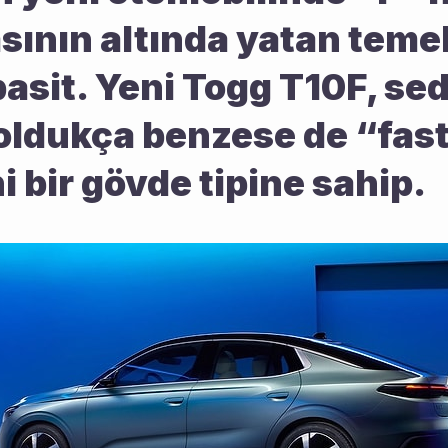
ının altında yatan temel
asit. Yeni Togg T10F, seda
 oldukça benzese de “fas
ni bir gövde tipine sahip.