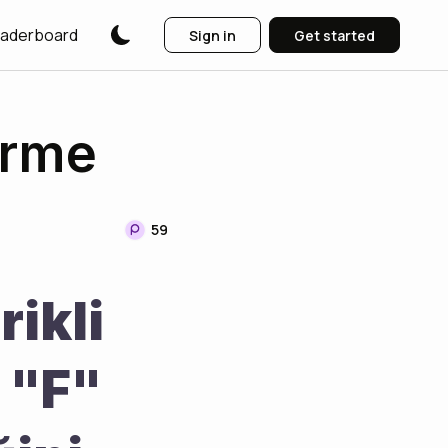
aderboard
Sign in
Get started
irme
59
ikli 
"F" 