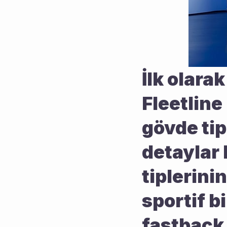
İlk olarak
Fleetline
gövde tip
detaylar 
tiplerini
sportif b
fastback