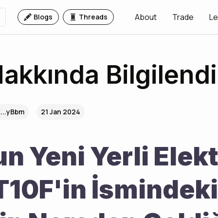
About
Trade
Le
Blogs
Threads
akkında Bilgilend
...yBbm
21 Jan 2024
 Yeni Yerli Elektr
T10F'in İsmindeki 