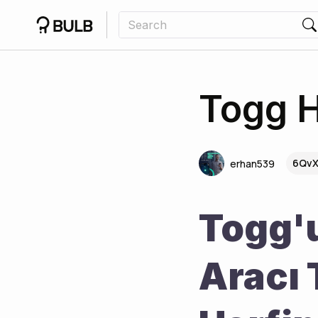
Togg H
6QvX
erhan539
Togg'un
Aracı 