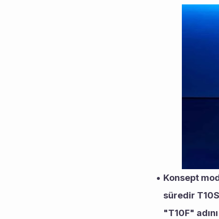
Konsept mode
süredir T10S
"T10F" adını 