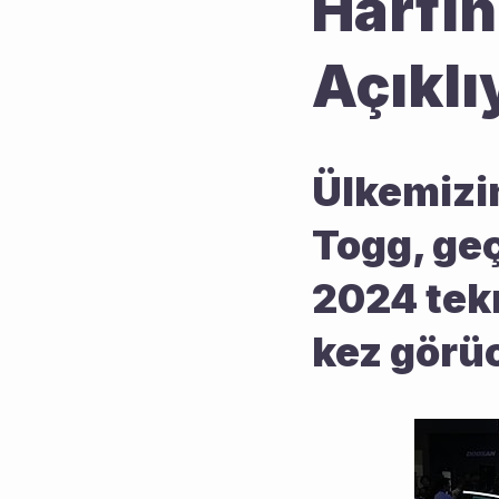
Harfin
Açıklı
Ülkemizin 
Togg, ge
2024 tekn
kez görüc