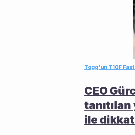
Togg'un T10F Fast
CEO Gürca
tanıtılan
ile dikkat