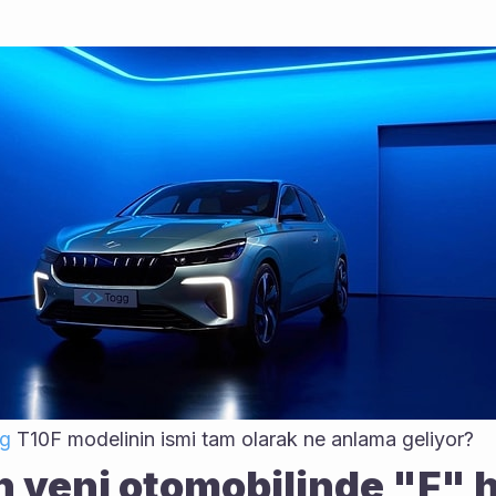
g
 T10F modelinin ismi tam olarak ne anlama geliyor?
n yeni otomobilinde "F" h