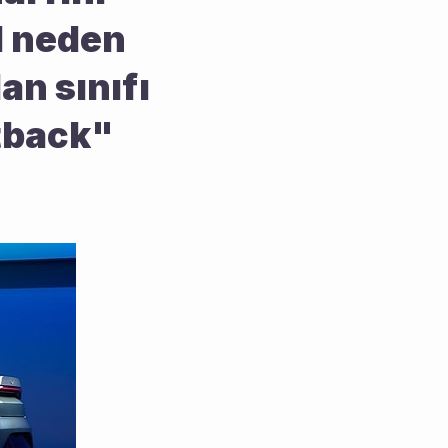
 neden 
n sınıfı 
tback" 