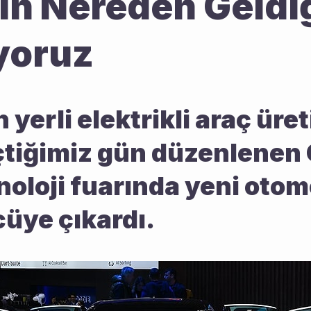
in Nereden Geldiğ
yoruz
yerli elektrikli araç üreti
çtiğimiz gün düzenlenen 
oloji fuarında yeni otomob
üye çıkardı.