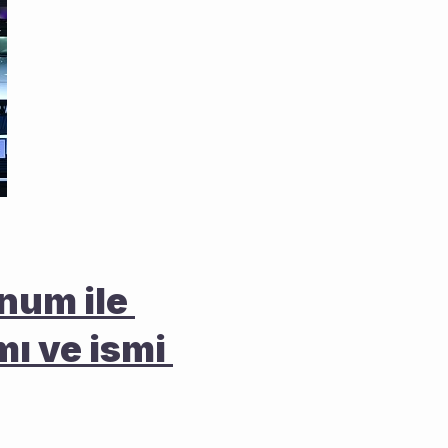
um ile 
ı ve ismi 