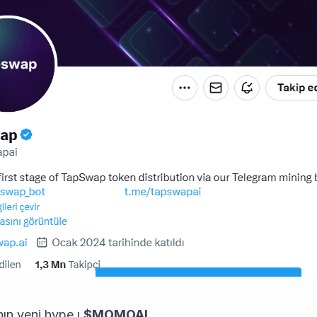
ın yeni hype ı 
$MOMOAI