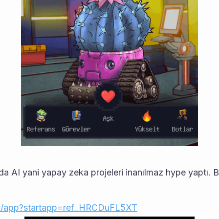
 AI yani yapay zeka projeleri inanılmaz hype yaptı. B
t/app?startapp=ref_HRCDuFL5XT