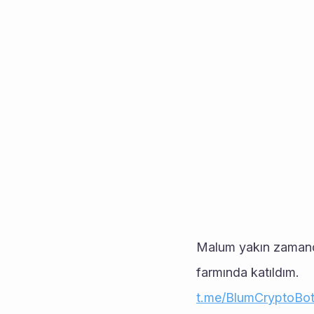
Malum yakın zamanda
farmında katıldım.
t.me/BlumCryptoBo