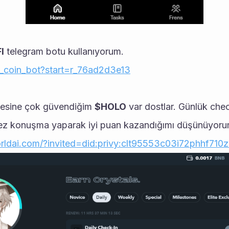
I
 telegram botu kullanıyorum.
i_coin_bot?start=r_76ad2d3e13
ojesine çok güvendiğim 
$HOLO
 var dostlar. Günlük che
kez konuşma yaparak iyi puan kazandığımı düşünüyoru
rldai.com/?invited=did:privy:clt95553c03i72phhf710