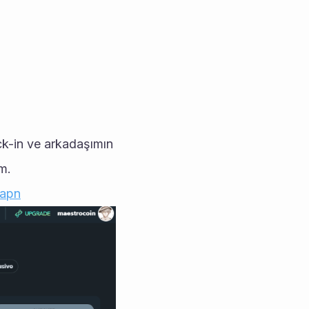
ck-in ve arkadaşımın 
m.
zapn