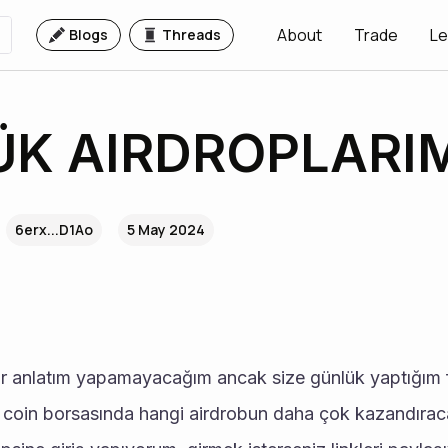
About
Trade
Le
Blogs
Threads
K AIRDROPLARI
6erx...D1Ao
5 May 2024
ir anlatım yapamayacağım ancak size günlük yaptığım f
coin borsasında hangi airdrobun daha çok kazandıraca