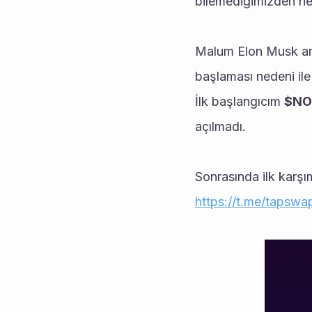
bilemediğimizden hep
Malum Elon Musk amc
başlaması nedeni ile
İlk başlangıcım 
$NO
açılmadı.
Sonrasında ilk karşı
https://t.me/tapswa