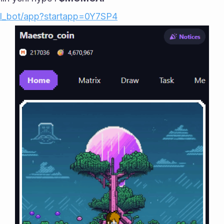
AI_bot/app?startapp=0Y7SP4