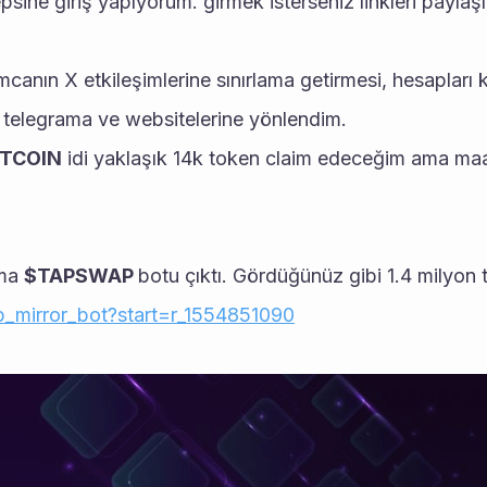
sine giriş yapıyorum. girmek isterseniz linkleri paylaş
anın X etkileşimlerine sınırlama getirmesi, hesapları 
 telegrama ve websitelerine yönlendim.
TCOIN
 idi yaklaşık 14k token claim edeceğim ama maa
ma 
$TAPSWAP 
botu çıktı. Gördüğünüz gibi 1.4 milyon t
p_mirror_bot?start=r_1554851090