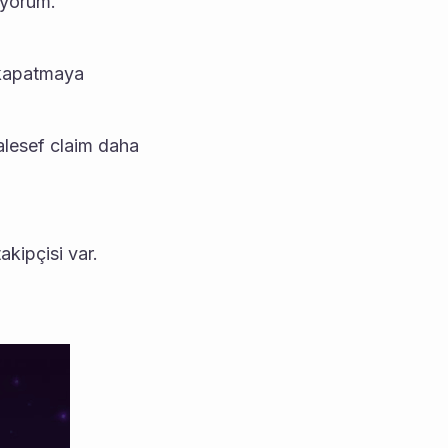
ıyorum.
kapatmaya 
lesef claim daha 
akipçisi var.