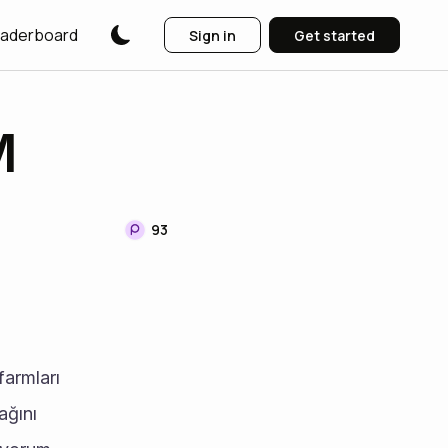
aderboard
Sign in
Get started
M
93
armları 
ğını 