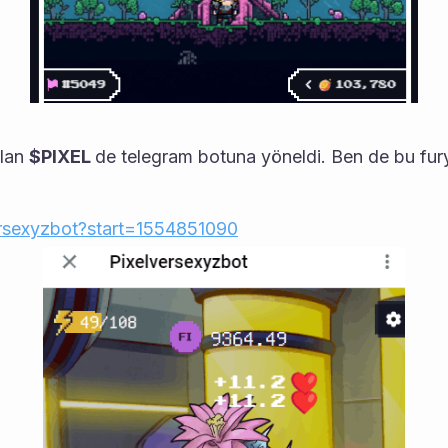
lan 
$PIXEL 
de telegram botuna yöneldi. Ben de bu fury
versexyzbot?start=1554851090