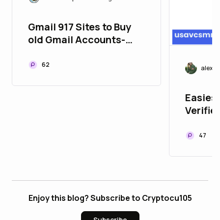
Gmail 917 Sites to Buy
old Gmail Accounts-
Gmail Selling
62
alexj
Easiest
Verifi
47
Enjoy this blog? Subscribe to Cryptocu105
Subscribe