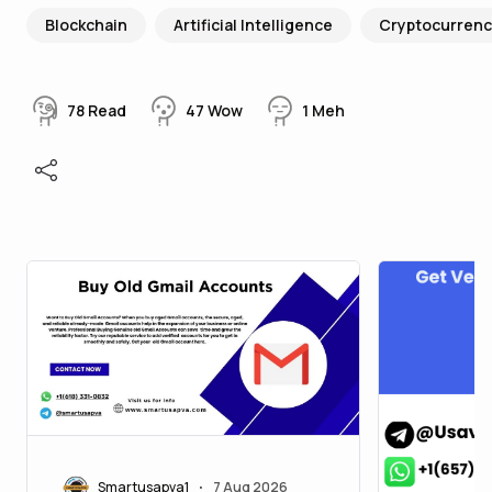
Blockchain
Artificial Intelligence
Cryptocurrenc
78
Read
47
Wow
1
Meh
Smartusapva1
7 Aug 2026
•