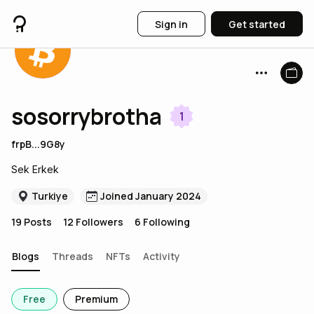
Sign in
Get started
sosorrybrotha
1
frpB...9G8y
Sek Erkek
Turkiye
Joined January 2024
19
Posts
12
Followers
6
Following
Blogs
Threads
NFTs
Activity
Free
Premium