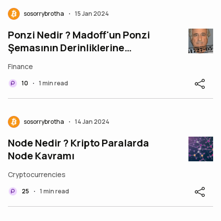
sosorrybrotha
15 Jan 2024
•
Ponzi Nedir ? Madoff'un Ponzi
Şemasının Derinliklerine
Yolculuk
Finance
10
1 min read
•
sosorrybrotha
14 Jan 2024
•
Node Nedir ? Kripto Paralarda
Node Kavramı
Cryptocurrencies
25
1 min read
•