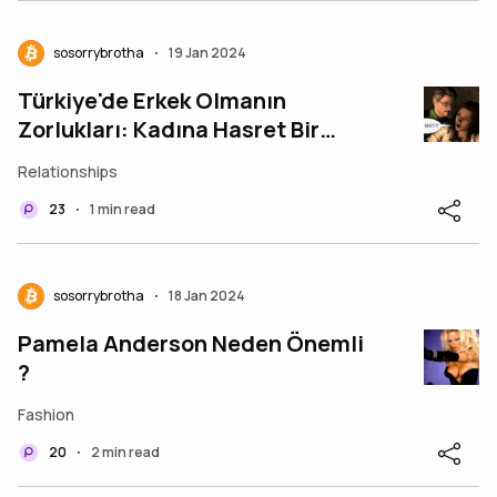
sosorrybrotha
19 Jan 2024
•
Türkiye'de Erkek Olmanın
Zorlukları: Kadına Hasret Bir
Gencin Kaleminden...
Relationships
23
1 min read
•
sosorrybrotha
18 Jan 2024
•
Pamela Anderson Neden Önemli
?
Fashion
20
2 min read
•