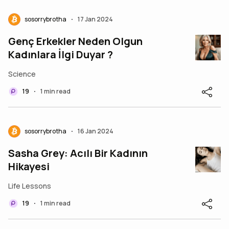
sosorrybrotha
17 Jan 2024
•
Genç Erkekler Neden Olgun
Kadınlara İlgi Duyar ?
Science
19
1 min read
•
sosorrybrotha
16 Jan 2024
•
Sasha Grey: Acılı Bir Kadının
Hikayesi
Life Lessons
19
1 min read
•