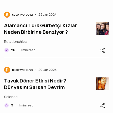
sosorrybrotha
22 Jan 2024
•
Alamancı Türk Gurbetçi Kızlar
Neden Birbirine Benziyor ?
Relationships
26
1 min read
•
sosorrybrotha
20 Jan 2024
•
Tavuk Döner Etkisi Nedir?
Dünyasını Sarsan Devrim
Science
9
1 min read
•