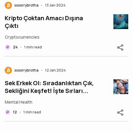
sosorrybrotha
13 Jan 2024
•
Kripto Çoktan Amacı Dışına
Çıktı
Cryptocurrencies
24
1 min read
•
sosorrybrotha
12 Jan 2024
•
Sek Erkek Ol: Sıradanlıktan Çık,
Sekliğini Keşfet! İşte Sırları...
Mental Health
12
1 min read
•