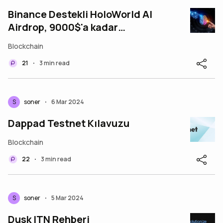
Binance Destekli HoloWorld AI
Airdrop, 9000$'a kadar
kazanmak için Test Ağını
Blockchain
Tamamlayın. Adım Adım
21
3 min read
•
S
soner
6 Mar 2024
•
Dappad Testnet Kılavuzu
Blockchain
22
3 min read
•
S
soner
5 Mar 2024
•
Dusk ITN Rehberi