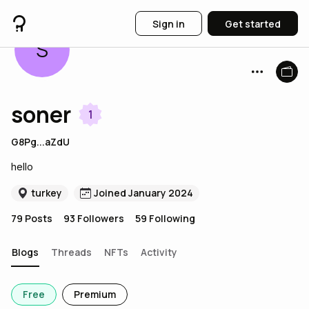
Sign in
Get started
S
soner
1
G8Pg...aZdU
hello
turkey
Joined January 2024
79
Posts
93
Followers
59
Following
Blogs
Threads
NFTs
Activity
Free
Premium