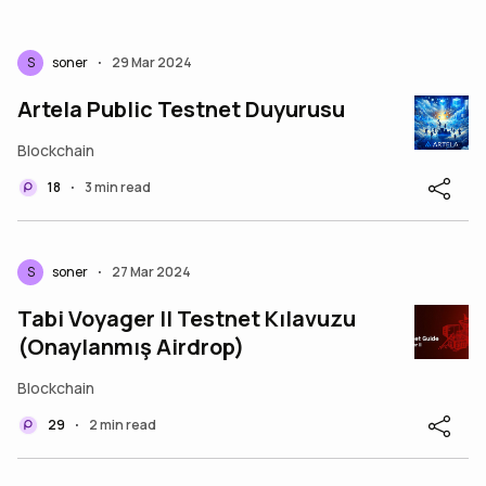
S
soner
29 Mar 2024
•
Artela Public Testnet Duyurusu
Blockchain
18
3 min read
•
S
soner
27 Mar 2024
•
Tabi Voyager II Testnet Kılavuzu
(Onaylanmış Airdrop)
Blockchain
29
2 min read
•