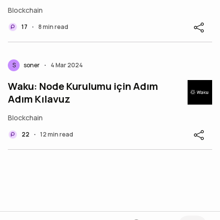
Blockchain
17
8 min read
•
S
soner
4 Mar 2024
•
Waku: Node Kurulumu için Adım
Adım Kılavuz
Blockchain
22
12 min read
•