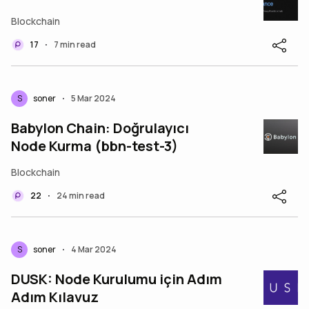
Blockchain
17
7 min read
•
S
soner
5 Mar 2024
•
Babylon Chain: Doğrulayıcı
Node Kurma (bbn-test-3)
Blockchain
22
24 min read
•
S
soner
4 Mar 2024
•
DUSK: Node Kurulumu için Adım
Adım Kılavuz