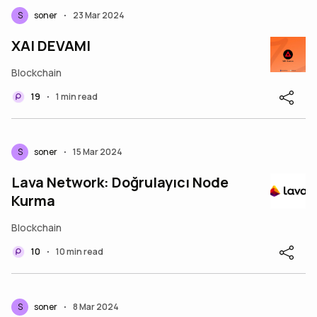
S
soner
23 Mar 2024
•
XAI DEVAMI
Blockchain
19
1 min read
•
S
soner
15 Mar 2024
•
Lava Network: Doğrulayıcı Node
Kurma
Blockchain
10
10 min read
•
S
soner
8 Mar 2024
•