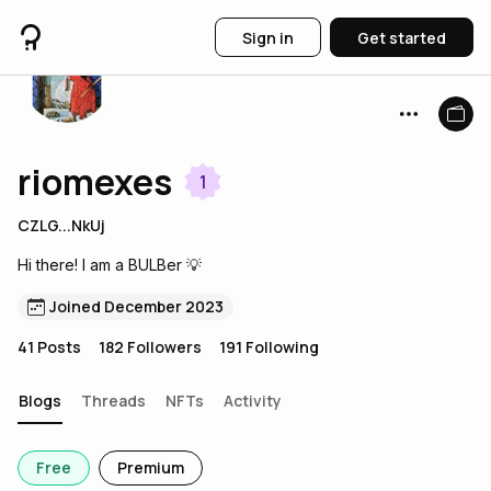
Sign in
Get started
riomexes
1
CZLG...NkUj
Hi there! I am a BULBer 💡
Joined December 2023
41
Posts
182
Followers
191
Following
Blogs
Threads
NFTs
Activity
Free
Premium