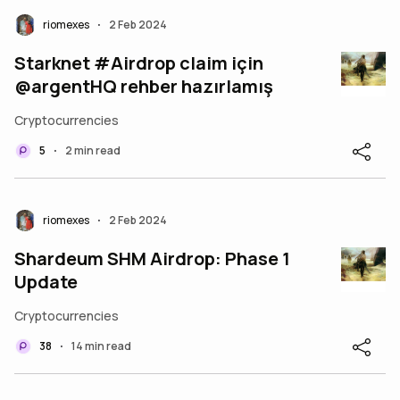
riomexes
2 Feb 2024
•
Starknet #Airdrop claim için
@argentHQ rehber hazırlamış
Cryptocurrencies
5
2 min read
•
riomexes
2 Feb 2024
•
Shardeum SHM Airdrop: Phase 1
Update
Cryptocurrencies
38
14 min read
•