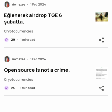
riomexes
1 Feb 2024
•
Eğlenerek airdrop TGE 6
şubatta.
Cryptocurrencies
29
1 min read
•
riomexes
1 Feb 2024
•
Open source is not a crime.
Cryptocurrencies
25
1 min read
•