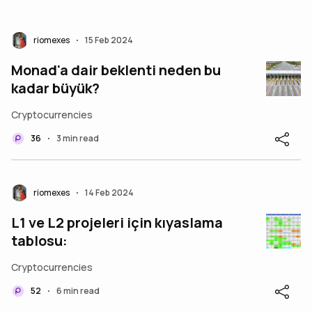
riomexes
15 Feb 2024
•
Monad'a dair beklenti neden bu
kadar büyük?
Cryptocurrencies
36
3 min read
•
riomexes
14 Feb 2024
•
L1 ve L2 projeleri için kıyaslama
tablosu:
Cryptocurrencies
52
6 min read
•