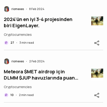
riomexes
8 Feb 2024
•
2024'ün en iyi 3-4 projesinden
biri EigenLayer.
Cryptocurrencies
27
3 min read
•
riomexes
2 Feb 2024
•
Meteora $MET airdrop için
DLMM $JUP havuzlarında puan
toplanmaya başlandı!Kriterler
Cryptocurrencies
10
2 min read
•