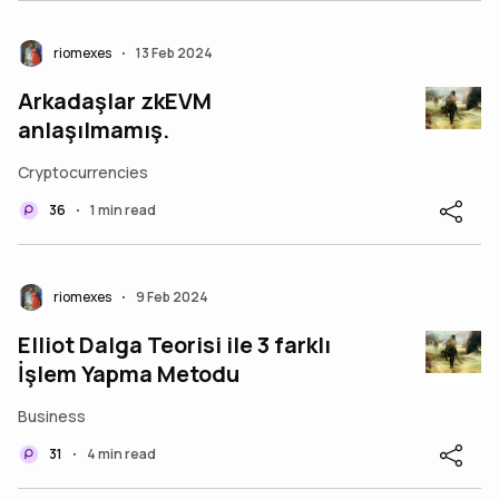
riomexes
13 Feb 2024
•
Arkadaşlar zkEVM
anlaşılmamış.
Cryptocurrencies
36
1 min read
•
riomexes
9 Feb 2024
•
Elliot Dalga Teorisi ile 3 farklı
İşlem Yapma Metodu
Business
31
4 min read
•