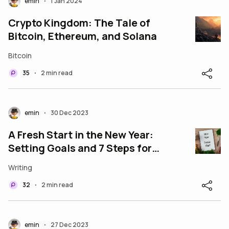
emin
1 Jan 2024
•
Crypto Kingdom: The Tale of
Bitcoin, Ethereum, and Solana
Bitcoin
35
2 min read
•
emin
30 Dec 2023
•
A Fresh Start in the New Year:
Setting Goals and 7 Steps for
Change
Writing
32
2 min read
•
emin
27 Dec 2023
•