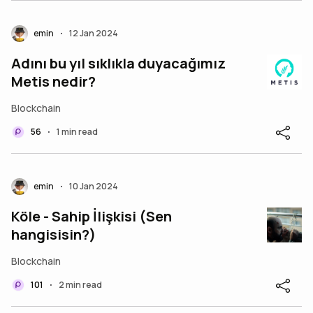
emin
12 Jan 2024
•
Adını bu yıl sıklıkla duyacağımız
Metis nedir?
Blockchain
56
1 min read
•
emin
10 Jan 2024
•
Köle - Sahip İlişkisi (Sen
hangisisin?)
Blockchain
101
2 min read
•