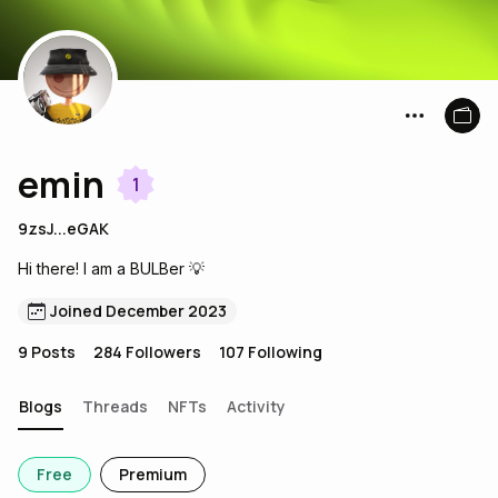
emin
1
9zsJ...eGAK
Hi there! I am a BULBer 💡
Joined December 2023
9
Posts
284
Followers
107
Following
Blogs
Threads
NFTs
Activity
Free
Premium