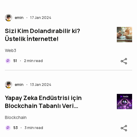
emin
17 Jan 2024
•
Sizi Kim Dolandırabilir ki?
Üstelik İnternette!
Web3
51
2 min read
•
emin
13 Jan 2024
•
Yapay Zeka Endüstrisi için
Blockchain Tabanlı Veri
Toplama Platformu; İşte
Blockchain
Karşınızda Ta-da!
53
3 min read
•