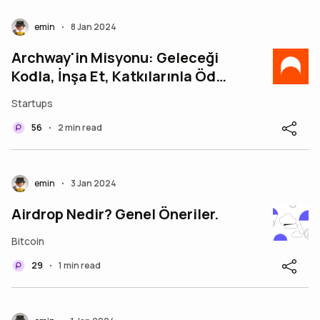
emin
8 Jan 2024
•
Archway'in Misyonu: Geleceği
Kodla, İnşa Et, Katkılarınla Ödül
Kazan!
Startups
56
2 min read
•
emin
3 Jan 2024
•
Airdrop Nedir? Genel Öneriler.
Bitcoin
29
1 min read
•