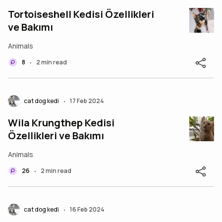
Tortoiseshell Kedisi Özellikleri
ve Bakımı
Animals
8
2 min read
•
cat dog kedi
17 Feb 2024
•
Wila Krungthep Kedisi
Özellikleri ve Bakımı
Animals
26
2 min read
•
cat dog kedi
16 Feb 2024
•