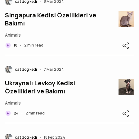
cat dog kedi
8 Mar 2024
•
Singapura Kedisi Özellikleri ve
Bakımı
Animals
18
2 min read
•
cat dog kedi
7 Mar 2024
•
Ukraynalı Levkoy Kedisi
Özellikleri ve Bakımı
Animals
24
2 min read
•
cat dog kedi
18 Feb 2024
•