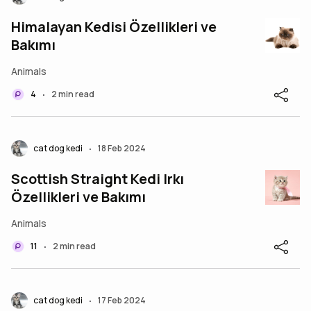
Himalayan Kedisi Özellikleri ve
Bakımı
Animals
4
2 min read
•
cat dog kedi
18 Feb 2024
•
Scottish Straight Kedi Irkı
Özellikleri ve Bakımı
Animals
11
2 min read
•
cat dog kedi
17 Feb 2024
•