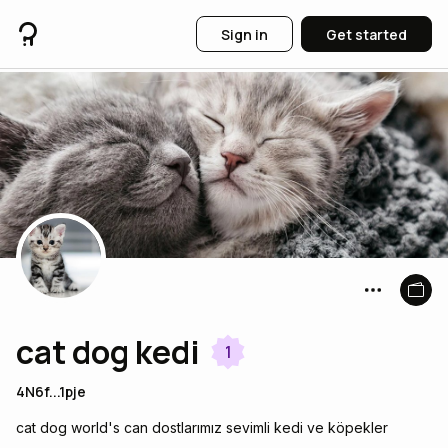
Sign in
Get started
cat dog kedi
1
4N6f...1pje
cat dog world's can dostlarımız sevimli kedi ve köpekler