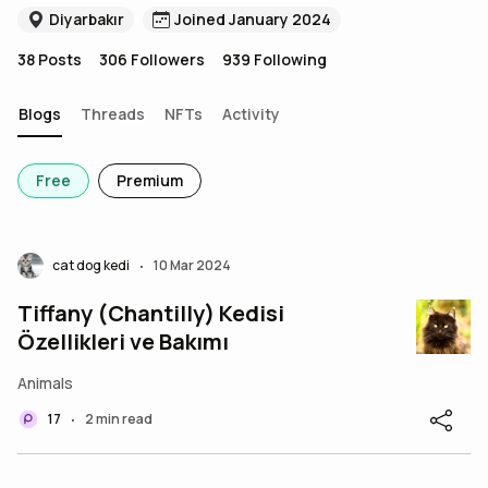
Diyarbakır
Joined January 2024
38
Posts
306
Followers
939
Following
Blogs
Threads
NFTs
Activity
Free
Premium
cat dog kedi
10 Mar 2024
•
Tiffany (Chantilly) Kedisi
Özellikleri ve Bakımı
Animals
17
2 min read
•