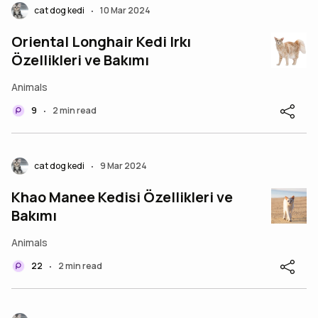
cat dog kedi
10 Mar 2024
•
Oriental Longhair Kedi Irkı
Özellikleri ve Bakımı
Animals
9
2 min read
•
cat dog kedi
9 Mar 2024
•
Khao Manee Kedisi Özellikleri ve
Bakımı
Animals
22
2 min read
•