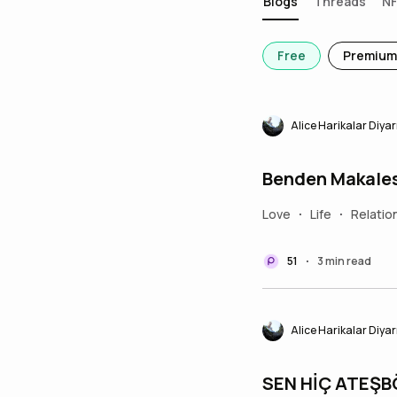
Blogs
Threads
N
Free
Premium
Alice Harikalar Diyar
Benden Makalesi.
Love
Life
Relatio
•
•
51
3 min read
•
Alice Harikalar Diyar
SEN HİÇ ATEŞ