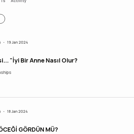
FTs
Activity
ı
19 Jan 2024
•
.. "İyi Bir Anne Nasıl Olur?
nships
ı
18 Jan 2024
•
BÖCEĞİ GÖRDÜN MÜ?