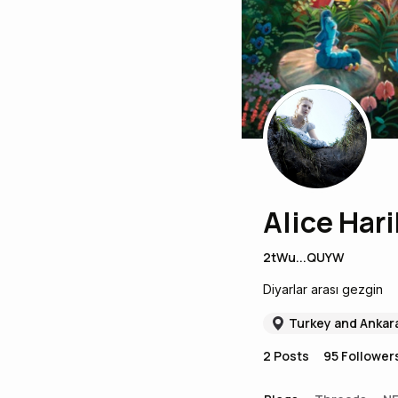
Alice Hari
2tWu...QUYW
Diyarlar arası gezgin
Turkey and Ankar
2
Posts
95
Follower