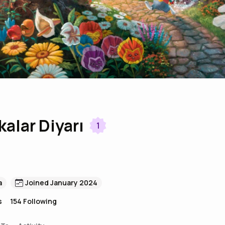
kalar Diyarı
1
a
Joined January 2024
s
154
Following