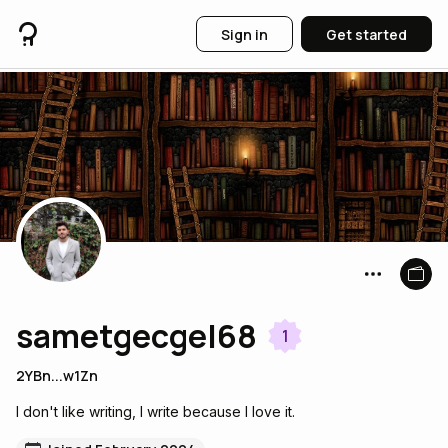
Sign in
Get started
sametgecgel68
1
2YBn...w1Zn
I don't like writing, I write because I love it.