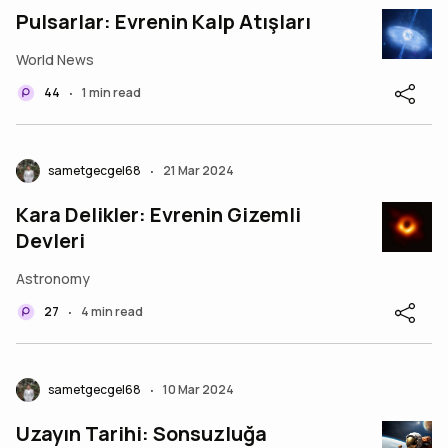
Pulsarlar: Evrenin Kalp Atışları
World News
44
1 min read
•
sametgecgel68
21 Mar 2024
•
Kara Delikler: Evrenin Gizemli
Devleri
Astronomy
27
4 min read
•
sametgecgel68
10 Mar 2024
•
Uzayın Tarihi: Sonsuzluğa