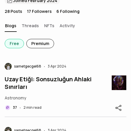
Joined February 2024
28
Posts
17
Followers
6
Following
Blogs
Threads
NFTs
Activity
Free
Premium
sametgecgel68
3 Apr 2024
•
Uzay Etiği: Sonsuzluğun Ahlaki
Sınırları
Astronomy
37
2 min read
•
sametgecgel68
3 Apr 2024
•