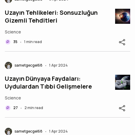
Uzayın Tehlikeleri: Sonsuzluğun
Gizemli Tehditleri
Science
35
1 min read
•
sametgecgel68
1 Apr 2024
•
Uzayın Dünyaya Faydaları:
Uydulardan Tıbbi Gelişmelere
Science
27
2 min read
•
sametgecgel68
1 Apr 2024
•