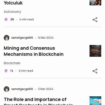
Yolculuk
Astronomy
26
4 min read
•
sametgecgel68
6 Mar 2024
•
Mining and Consensus
Mechanisms in Blockchain
Blockchain
14
2 min read
•
sametgecgel68
5 Mar 2024
•
The Role and Importance of