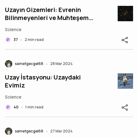
Uzayın Gizemleri: Evrenin
Bilinmeyenleri ve Muhteşem
Olasılıklar
Science
37
2 min read
•
sametgecgel68
28 Mar 2024
•
Uzay İstasyonu: Uzaydaki
Evimiz
Science
40
1 min read
•
sametgecgel68
27 Mar 2024
•