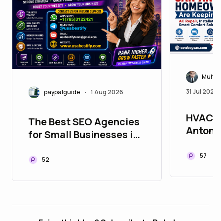
Muham
31 Jul 2026
paypalguide
1 Aug 2026
•
HVAC 
The Best SEO Agencies
Antonio
for Small Businesses in
Mainte
Worldwide
Repair
57
52