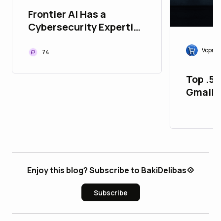
Frontier AI Has a
Cybersecurity Expertise
Problem
Vcproi
74
Top .5.
Gmail 
Aged
Enjoy this blog? Subscribe to BakiDelibas💠
Subscribe