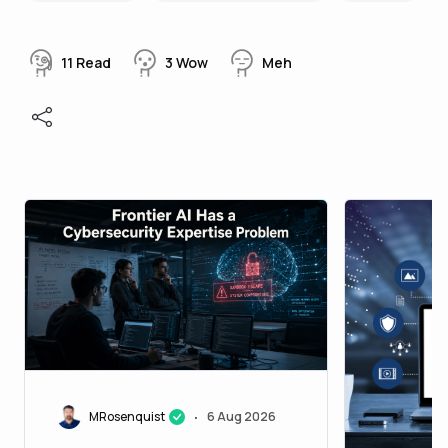
11
Read
3
Wow
Meh
MRosenquist
6 Aug 2026
•