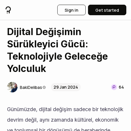
Sign in
Get started
Dijital Değişimin
Sürükleyici Gücü:
Teknolojiyle Geleceğe
Yolculuk
29 Jan 2024
64
BakiDelibas💠
Günümüzde, dijital değişim sadece bir teknolojik 
devrim değil, aynı zamanda kültürel, ekonomik 
ve toplumsal bir dönüşümü de beraberinde 