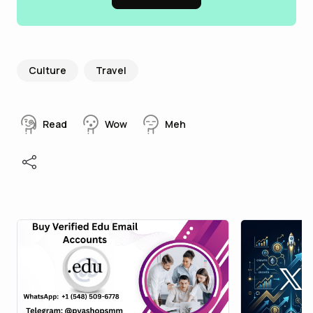
Culture
Travel
Read
Wow
Meh