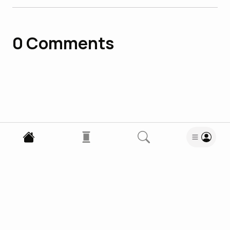
0
Comments