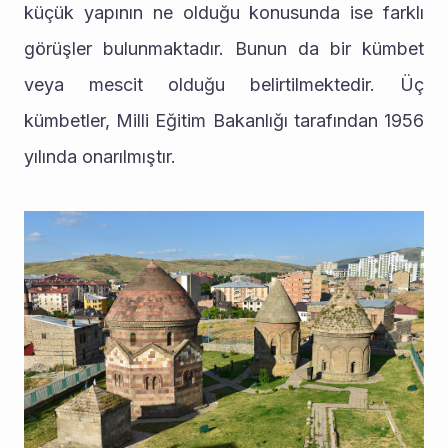
küçük yapının ne olduğu konusunda ise farklı 
görüşler bulunmaktadır. Bunun da bir kümbet 
veya mescit olduğu belirtilmektedir. Üç 
kümbetler, Milli Eğitim Bakanlığı tarafından 1956 
yılında onarılmıştır.