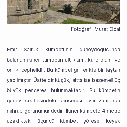
Fotoğraf: Murat Öcal
Emir Saltuk Kümbeti'nin güneydoğusunda 
bulunan ikinci kümbetin alt kısmı, kare planlı ve 
on iki cephelidir. Bu kümbet gri renkte bir taştan 
yapılmıştır. Üstte bir küçük, altta ise bezemeli üç 
büyük penceresi bulunmaktadır. Bu kümbetin 
güney cephesindeki penceresi aynı zamanda 
mihrap görünümündedir. İkinci kümbete 4 metre 
uzaklıktaki üçüncü kümbet yöresel keyek 