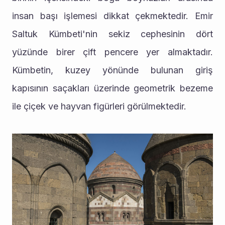
insan başı işlemesi dikkat çekmektedir. Emir 
Saltuk Kümbeti'nin sekiz cephesinin dört 
yüzünde birer çift pencere yer almaktadır. 
Kümbetin, kuzey yönünde bulunan giriş 
kapısının saçakları üzerinde geometrik bezeme 
ile çiçek ve hayvan figürleri görülmektedir.