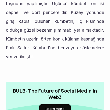
taşından yapılmıştır. Üçüncü kümbet, on iki 
cepheli ve dört pencerelidir. Kuzey yönünde 
giriş kapısı bulunan kümbetin, iç kısmında 
oldukça güzel bezenmiş mihrabı yer almaktadır. 
Kümbetin üzerini örten konik külahın kasnağında 
Emir Saltuk Kümbeti'ne benzeyen süslemelere 
yer verilmiştir.
BULB: The Future of Social Media in
Web3
Learn more