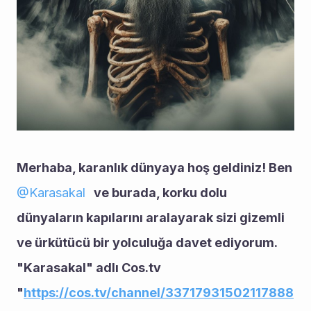
Merhaba, karanlık dünyaya hoş geldiniz! Ben 
@
Karasakal
   ve burada, korku dolu 
dünyaların kapılarını aralayarak sizi gizemli 
ve ürkütücü bir yolculuğa davet ediyorum. 
"Karasakal" adlı Cos.tv 
"
https://cos.tv/channel/33717931502117888