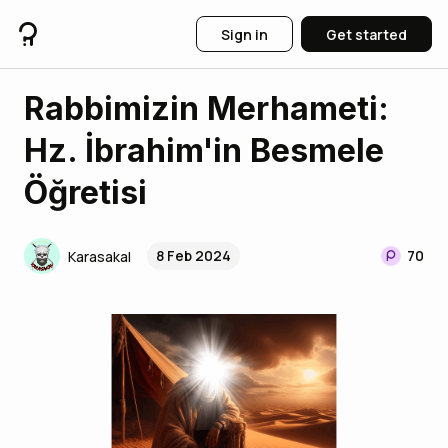
Sign in
Get started
Rabbimizin Merhameti:
Hz. İbrahim'in Besmele
Öğretisi
8 Feb 2024
70
Karasakal