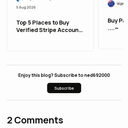
Vcproit
5 Aug 2026
Buy Pa
Top 5 Places to Buy
....~
Verified Stripe Accounts
with All Time Support
Enjoy this blog? Subscribe to ned692000
Subscribe
2
Comments