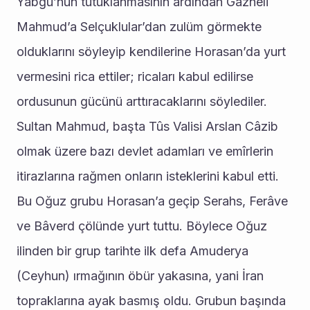
Yabgu’nun tutuklanmasının ardından Gazneli 
Mahmud’a Selçuklular’dan zulüm görmekte 
olduklarını söyleyip kendilerine Horasan’da yurt 
vermesini rica ettiler; ricaları kabul edilirse 
ordusunun gücünü arttıracaklarını söylediler. 
Sultan Mahmud, başta Tûs Valisi Arslan Câzib 
olmak üzere bazı devlet adamları ve emîrlerin 
itirazlarına rağmen onların isteklerini kabul etti. 
Bu Oğuz grubu Horasan’a geçip Serahs, Ferâve 
ve Bâverd çölünde yurt tuttu. Böylece Oğuz 
ilinden bir grup tarihte ilk defa Amuderya 
(Ceyhun) ırmağının öbür yakasına, yani İran 
topraklarına ayak basmış oldu. Grubun başında 