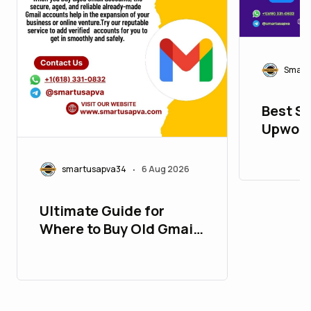
Smart
Best Si
Upwork
Smartl
smartusapva34
6 Aug 2026
•
Ultimate Guide for
Where to Buy Old Gmail
Accounts