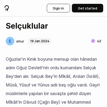
Sign in
Get started
Selçuklular
E
19 Jan 2024
42
elnur
Oğuzlar’ın Kınık boyuna mensup olan hânedan 
adını Oğuz Devleti’nin ordu kumandanı Selçuk 
Bey’den alır. Selçuk Bey’in Mîkâil, Arslan (İsrâil), 
Mûsâ, Yûsuf ve Yûnus adlı beş oğlu vardı. Gayri 
müslimlerle yapılan bir savaşta şehid düşen 
Mîkâil’in Dâvud (Çağrı Bey) ve Muhammed 