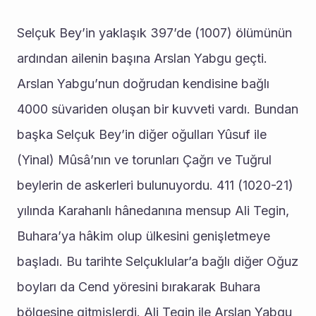
Selçuk Bey’in yaklaşık 397’de (1007) ölümünün 
ardından ailenin başına Arslan Yabgu geçti. 
Arslan Yabgu’nun doğrudan kendisine bağlı 
4000 süvariden oluşan bir kuvveti vardı. Bundan 
başka Selçuk Bey’in diğer oğulları Yûsuf ile 
(Yinal) Mûsâ’nın ve torunları Çağrı ve Tuğrul 
beylerin de askerleri bulunuyordu. 411 (1020-21) 
yılında Karahanlı hânedanına mensup Ali Tegin, 
Buhara’ya hâkim olup ülkesini genişletmeye 
başladı. Bu tarihte Selçuklular’a bağlı diğer Oğuz 
boyları da Cend yöresini bırakarak Buhara 
bölgesine gitmişlerdi. Ali Tegin ile Arslan Yabgu 