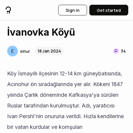
Sign in
Get started
İvanovka Köyü
E
18 Jan 2024
34
elnur
Köy İsmayıllı ilçesinin 12-14 km güneybatısında, 
Acınohur ön sıradağlarında yer alır. Kökeni 1847 
yılında Çarlık döneminde Kafkasya'ya sürülen 
Ruslar tarafından kurulmuştur. Adı, yaratıcısı 
Ivan Pershi'nin onuruna verildi. Hızla kendilerine 
bir vatan kurdular ve komşuları 