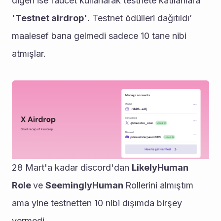
diğeri ise faucet kullanarak testnete katılanlara 
'Testnet airdrop'
. Testnet ödülleri dağıtıldı’ 
maalesef bana gelmedi sadece 10 tane nibi 
atmışlar.
28 Mart'a kadar discord'dan 
LikelyHuman 
Role 
ve 
SeeminglyHuman 
Rollerini almıştım 
ama yine testnetten 10 nibi dışımda birşey 
vermedi.