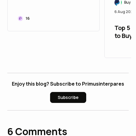
Buy Ve
6 Aug 2026
16
Top 5 
to Buy
Accoun
$ 28
Enjoy this blog? Subscribe to Primusinterpares
Subscribe
6
Comments