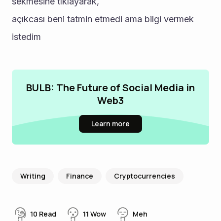
sekmesine tıklayarak,
açıkcası beni tatmin etmedi ama bilgi vermek 
istedim 
BULB: The Future of Social Media in
Web3
Learn more
Writing
Finance
Cryptocurrencies
10
Read
11
Wow
Meh