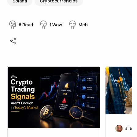
Solana
Cryptocurrencies
6
Read
1
Wow
Meh
aliasc