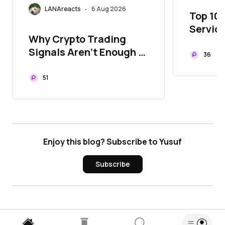
LANAreacts
6 Aug 2026
•
Top 10
Service
Why Crypto Trading
Buildi
Signals Aren't Enough in
Commu
36
Today's Market
51
Enjoy this blog? Subscribe to Yusuf
Subscribe
3
Comments