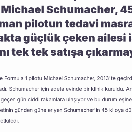
 Michael Schumacher, 45 
man pilotun tedavi masraf
kta güçlük çeken ailesi i
ını tek tek satışa çıkarmay
e Formula 1 pilotu Michael Schumacher, 2013'te geçirdi
ı. Schumacher için adeta evinde bir klinik kuruldu. An
r geçen gün ciddi rakamlara ulaşıyor ve bu durum eşine
vetinin günden güne eriyen Schumacher'in 45 kiloya düş
etkiledi.