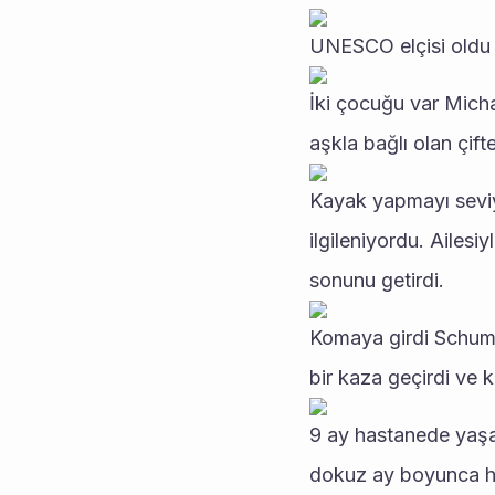
UNESCO elçisi oldu U
İki çocuğu var Micha
aşkla bağlı olan çifte
Kayak yapmayı seviy
ilgileniyordu. Ailesi
sonunu getirdi.
Komaya girdi Schuma
bir kaza geçirdi ve 
9 ay hastanede yaşa
dokuz ay boyunca h