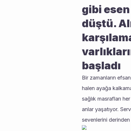
gibi esen
düştü. Al
karşılama
varlıklar
başladı
Bir zamanların efsan
halen ayağa kalkamad
sağlık masrafları he
anlar yaşatıyor. Ser
sevenlerini derinden 