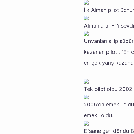
İlk Alman pilot Sch
Almanlara, F1’i sevd
Unvanları silip süpü
kazanan pilot', 'En 
en çok yarış kazanan
Tek pilot oldu 2002'
2006’da emekli oldu 
emekli oldu.
Efsane geri döndü Ba