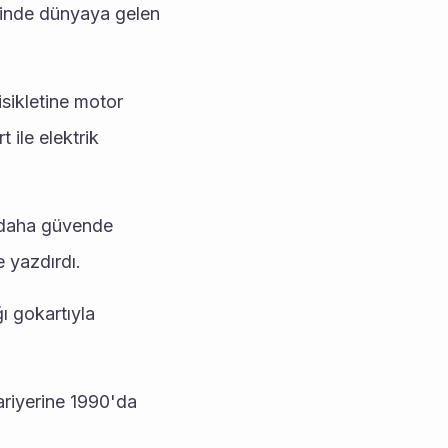
inde dünyaya gelen 
sikletine motor 
ile elektrik 
 daha güvende 
 yazdırdı.
 gokartıyla 
riyerine 1990'da 