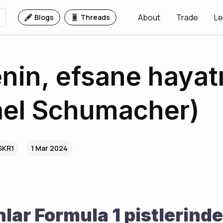
About
Trade
Le
Blogs
Threads
nin, efsane hayat
ael Schumacher)
SKR1
1 Mar 2024
lar Formula 1 pistlerinde