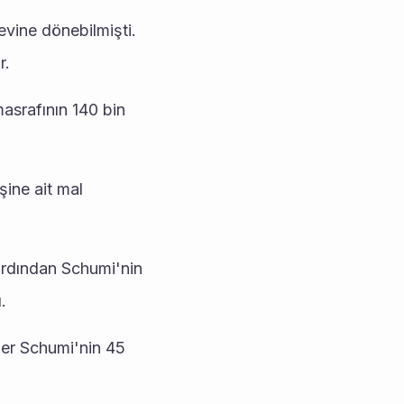
ine dönebilmişti. 
r.
asrafının 140 bin 
ine ait mal 
rdından Schumi'nin 
.
er Schumi'nin 45 