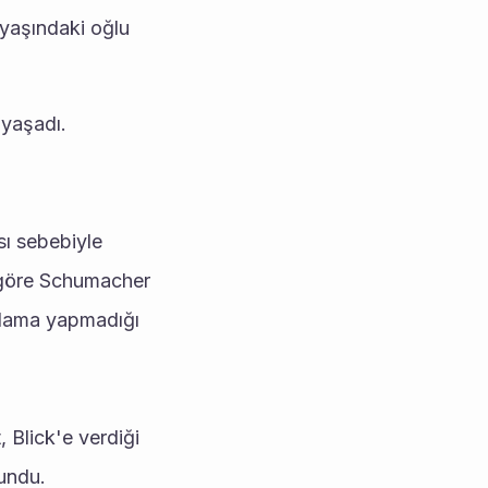
yaşındaki oğlu 
 yaşadı.
ı sebebiyle 
 göre Schumacher 
klama yapmadığı 
Blick'e verdiği 
undu.