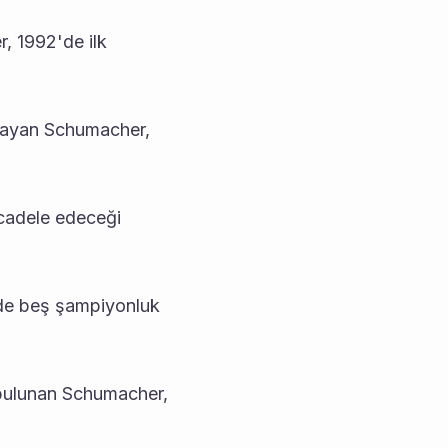
, 1992'de ilk 
şayan Schumacher, 
cadele edeceği 
de beş şampiyonluk 
bulunan Schumacher, 