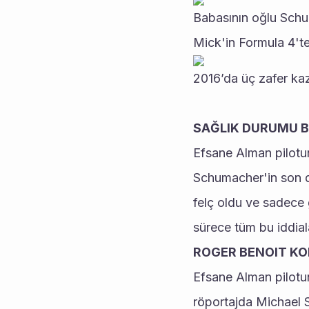
Babasının oğlu Schum
Mick'in Formula 4'te 
2016’da üç zafer ka
SAĞLIK DURUMU B
Efsane Alman pilotun
Schumacher'in son du
felç oldu ve sadece 
sürece tüm bu iddia
ROGER BENOIT K
Efsane Alman pilotun
röportajda Michael 