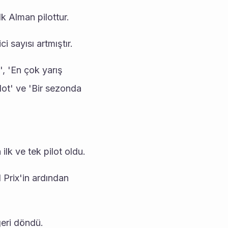
k Alman pilottur.
 sayısı artmıştır.
, 'En çok yarış 
ot' ve 'Bir sezonda 
lk ve tek pilot oldu.
Prix'in ardından 
geri döndü.