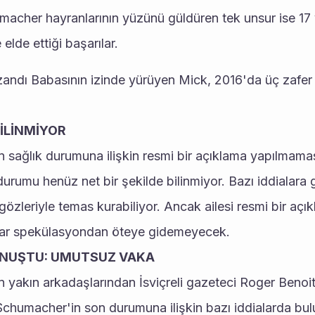
acher hayranlarının yüzünü güldüren tek unsur ise 17 
elde ettiği başarılar.
zandı Babasının izinde yürüyen Mick, 2016'da üç zafer
İLİNMİYOR
 sağlık durumuna ilişkin resmi bir açıklama yapılmamas
rumu henüz net bir şekilde bilinmiyor. Bazı iddialara
gözleriyle temas kurabiliyor. Ancak ailesi resmi bir açı
lar spekülasyondan öteye gidemeyecek.
ONUŞTU: UMUTSUZ VAKA
 yakın arkadaşlarından İsviçreli gazeteci Roger Benoit, 
Schumacher'in son durumuna ilişkin bazı iddialarda bul