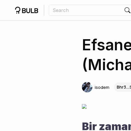
Efsane
(Mich
Bhr3...
isodem
Bir zaman