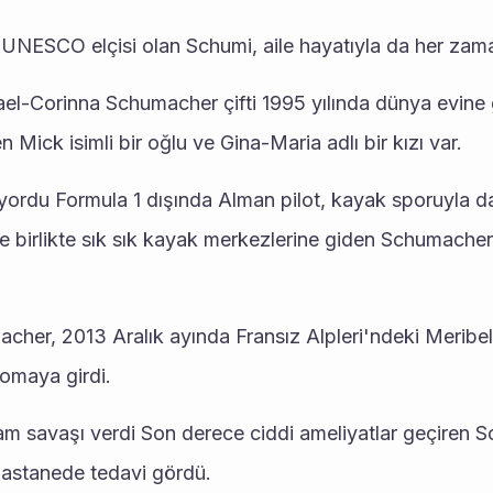
NESCO elçisi olan Schumi, aile hayatıyla da her zaman
el-Corinna Schumacher çifti 1995 yılında dünya evine gi
n Mick isimli bir oğlu ve Gina-Maria adlı bir kızı var.
ordu Formula 1 dışında Alman pilot, kayak sporuyla da 
yle birlikte sık sık kayak merkezlerine giden Schumacher
cher, 2013 Aralık ayında Fransız Alpleri'ndeki Meribe
komaya girdi.
m savaşı verdi Son derece ciddi ameliyatlar geçiren S
astanede tedavi gördü.