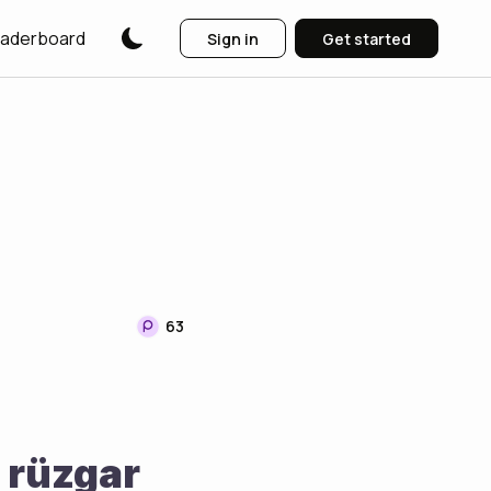
aderboard
Sign in
Get started
ı
63
 rüzgar 