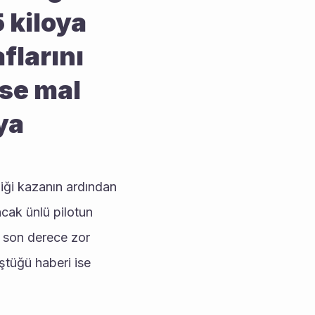
kiloya 
larını 
se mal 
a 
ği kazanın ardından 
cak ünlü pilotun 
 son derece zor 
tüğü haberi ise 