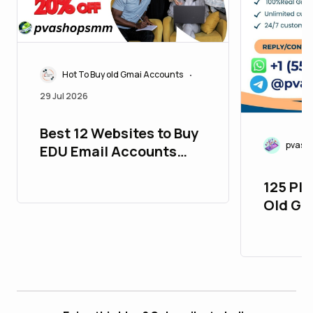
Hot To Buy old Gmai Accounts
•
29 Jul 2026
Best 12 Websites to Buy
pvasm
EDU Email Accounts
Safely in 2026..
125 Pla
Old Gm
26_bul