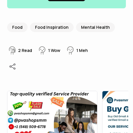
Food
Food Inspiration
Mental Health
2
Read
1
Wow
1
Meh