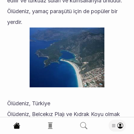
edilir ve turkuaz suları ve kumsallarıyla ünlüdür. 
Ölüdeniz, yamaç paraşütü için de popüler bir 
yerdir. 
Ölüdeniz, Türkiye
Ölüdeniz, Belcekız Plajı ve Kıdrak Koyu olmak 
üzere iki plaja ev sahipliği yapmaktadır. Belcekız 