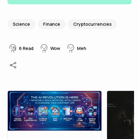
Science
Finance
Cryptocurrencies
6
Read
Wow
Meh