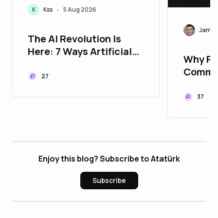
K
Kss
5 Aug 2026
•
James
The AI Revolution Is
Here: 7 Ways Artificial
Why Pr
Intelligence Is Changing
Comman
Your Life Every Single
27
Withou
Day
Custo
37
Enjoy this blog? Subscribe to Atatürk
Subscribe