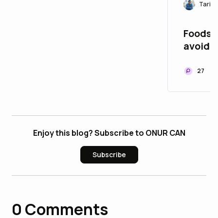
Tariq
Foods 
27
Enjoy this blog? Subscribe to ONUR CAN
Subscribe
0
Comments