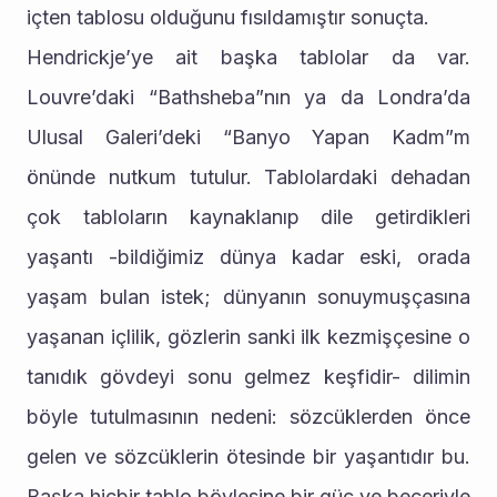
içten tablosu olduğunu fısıldamıştır sonuçta.
Hendrickje’ye ait başka tablolar da var. 
Louvre’daki “Bathsheba”nın ya da Londra’da 
Ulusal Galeri’deki “Banyo Yapan Kadm”m 
önünde nutkum tutulur. Tablolardaki dehadan 
çok tabloların kaynaklanıp dile getirdikleri 
yaşantı -bildiğimiz dünya kadar eski, orada 
yaşam bulan istek; dünyanın sonuymuşçasına 
yaşanan içlilik, gözlerin sanki ilk kezmişçesine o 
tanıdık gövdeyi sonu gelmez keşfidir- dilimin 
böyle tutulmasının nedeni: sözcüklerden önce 
gelen ve sözcüklerin ötesinde bir yaşantıdır bu. 
Başka hiçbir tablo böylesine bir güç ve beceriyle 