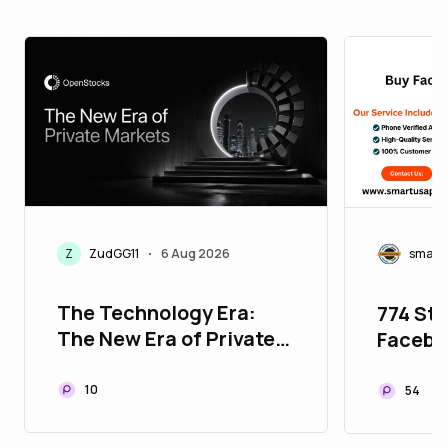
Z
ZudGG11
6 Aug 2026
smart
•
The Technology Era:
774 Ste
The New Era of Private
Facebo
Markets
Facebo
Buying
10
54