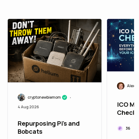
Alexei
cryptonewbiemom
•
ICO Ma
4 Aug 2026
Checkli
You Ne
Repurposing Pi's and
Launch
36
Bobcats