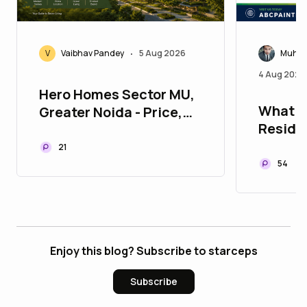
V
Vaibhav Pandey
5 Aug 2026
Muham
•
4 Aug 2026
Hero Homes Sector MU,
What S
Greater Noida - Price,
Residen
Location & Floor Plan
Quote i
21
Includ
54
Enjoy this blog? Subscribe to starceps
Subscribe