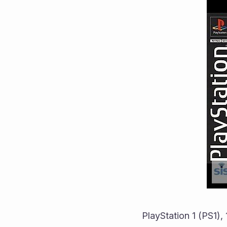
PlayStation 1 (PS1),