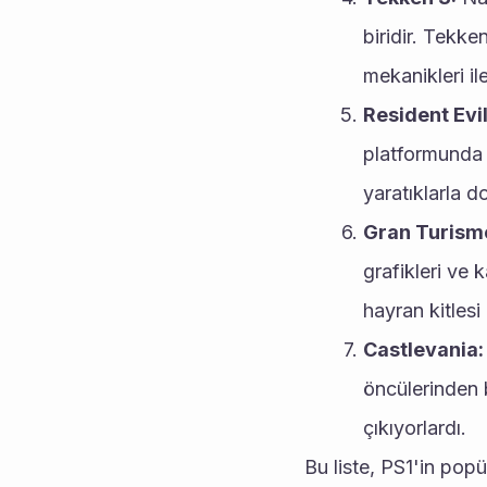
biridir. Tekke
mekanikleri ile
Resident Evil
platformunda d
yaratıklarla d
Gran Turism
grafikleri ve 
hayran kitlesi
Castlevania:
öncülerinden b
çıkıyorlardı.
Bu liste, PS1'in popü