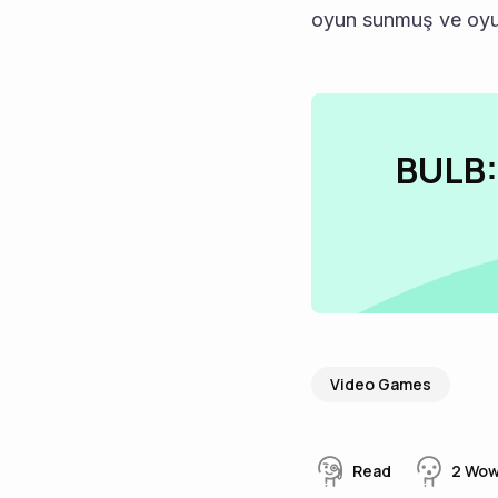
oyun sunmuş ve oyun 
BULB:
Video Games
Read
2
Wo