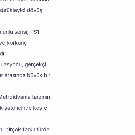
sürükleyici dövüş 
nlü serisi, PS1 
 ve korkunç 
dı.
mulasyonu, gerçekçi 
er arasında büyük bir 
troidvania tarzının 
k şato içinde keşfe 
 birçok farklı türde 