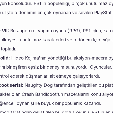
 oyun konsoludur. PS1'in popülerliği, birçok unutulmaz o
u. İşte o dönemin en çok oynanan ve sevilen PlayStatio
 VII:
 Bu Japon rol yapma oyunu (RPG), PS1 için çıkan e
n hikayesi, unutulmaz karakterleri ve o dönem için çığır aç
topladı.
olid:
 Hideo Kojima'nın yönettiği bu aksiyon-macera oyun
rını birleştiren eşsiz bir deneyim sunuyordu. Oyuncular,
ntrol ederek düşmanları alt etmeye çalışıyorlardı.
oot serisi:
 Naughty Dog tarafından geliştirilen bu plat
rakter olan Crash Bandicoot'un maceralarını konu alıyor
eğlenceli oynanışı ile büyük bir popülerlik kazandı.
mco tarafından geliştirilen bu dövüş oyunu, PS1'in en s