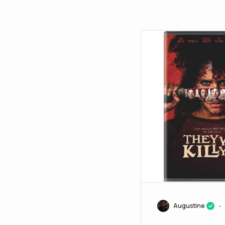
Augustine
•