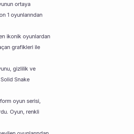
yunun ortaya 
n 1 oyunlarından 
n ikonik oyunlardan 
an grafikleri ile 
u, gizlilik ve 
 Solid Snake 
form oyun serisi, 
du. Oyun, renkli 
evilen oyunlarından 