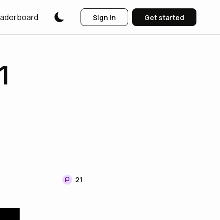
aderboard
Sign in
Get started
1
21