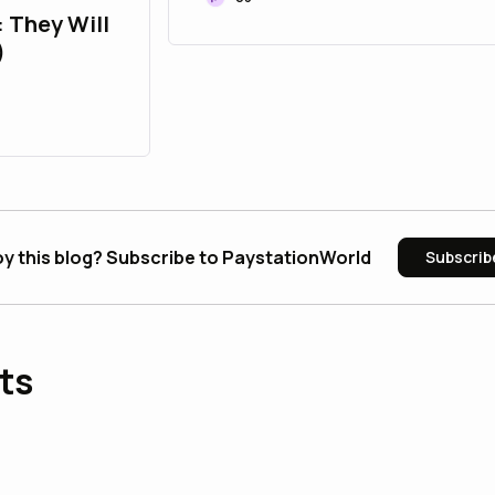
 They Will
)
oy this blog? Subscribe to PaystationWorld
Subscrib
ts