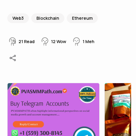
Web3
Blockchain
Ethereum
21
Read
12
Wow
1
Meh