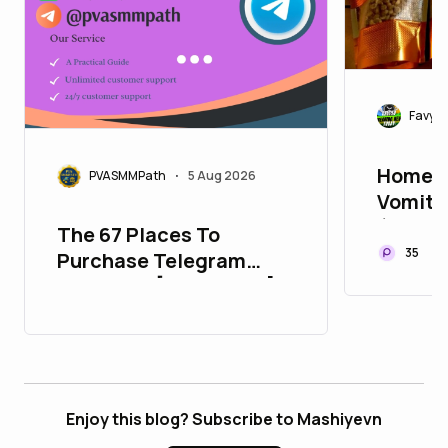
Favy20
Home R
PVASMMPath
5 Aug 2026
•
Vomiti
(Stooli
The 67 Places To
35
Purchase Telegram
Accounts [PVA&Aged]
Enjoy this blog? Subscribe to Mashiyevn