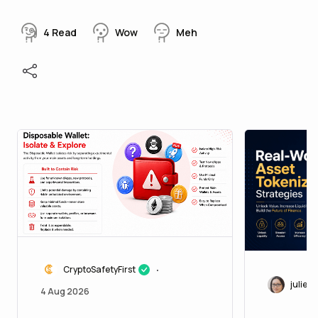
4
Read
Wow
Meh
CryptoSafetyFirst
•
juliett
4 Aug 2026