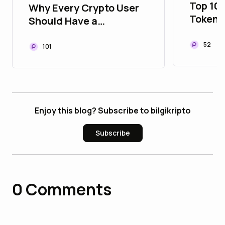
Top 10
Why Every Crypto User
Tokeni
Should Have a
to Upg
Disposable Wallet
Portfol
52
101
Enjoy this blog? Subscribe to bilgikripto
Subscribe
0
Comments