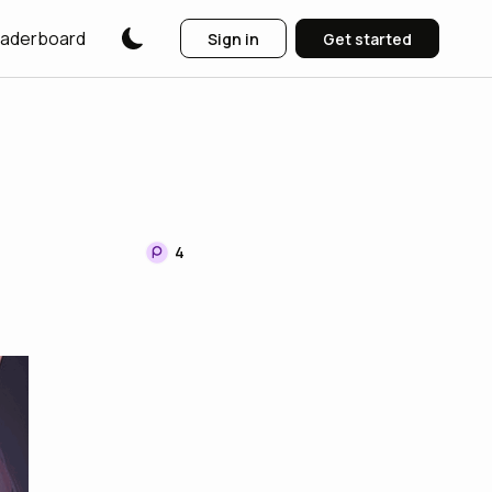
aderboard
Sign in
Get started
4