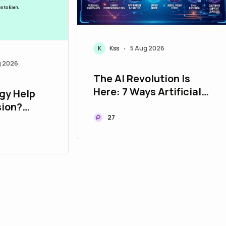
K
Kss
5 Aug 2026
•
g 2026
The AI Revolution Is
Here: 7 Ways Artificial
gy Help
Intelligence Is Changing
sion?
Your Life Every Single
ital Mental
27
Day