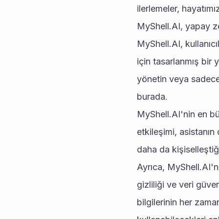
ilerlemeler, hayatımı
MyShell.AI, yapay ze
MyShell.AI, kullanıcı
için tasarlanmış bir 
yönetin veya sadece
burada.
MyShell.AI'nin en büy
etkileşimi, asistanın
daha da kişiselleştiği
Ayrıca, MyShell.AI'ni
gizliliği ve veri güve
bilgilerinin her zam