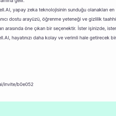
lamına gelir.
l.AI, yapay zeka teknolojisinin sunduğu olanakları en 
anıcı dostu arayüzü, öğrenme yeteneği ve gizlilik taahhü
ı arasında öne çıkan bir seçenektir. İster işinizde, ister 
AI, hayatınızı daha kolay ve verimli hale getirecek bir 
ai/invite/b0e052