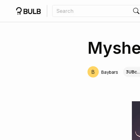
Myshel
B
3UBc.
Baybars