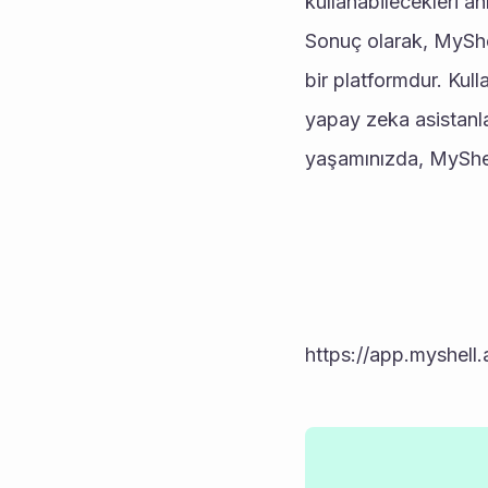
kullanabilecekleri an
Sonuç olarak, MyShel
bir platformdur. Kull
yapay zeka asistanlar
yaşamınızda, MyShell.
https://app.myshell.