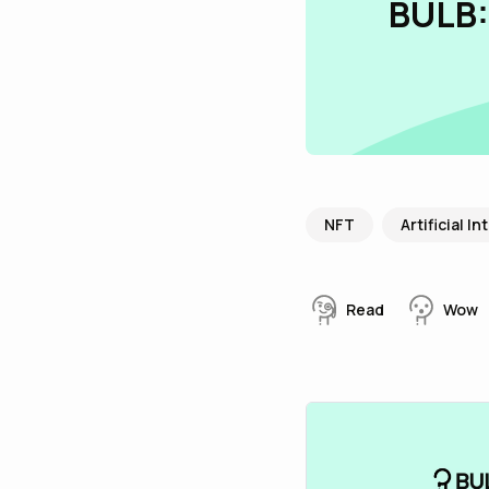
BULB:
NFT
Artificial I
Read
Wow