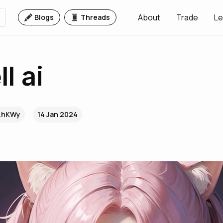
About
Trade
Le
Blogs
Threads
l ai
..hKWy
14 Jan 2024