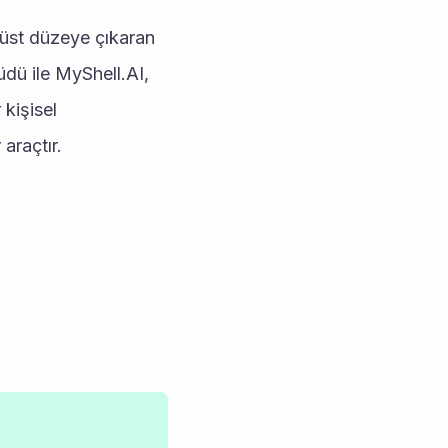
üst düzeye çıkaran 
dü ile MyShell.AI, 
kişisel 
araçtır.