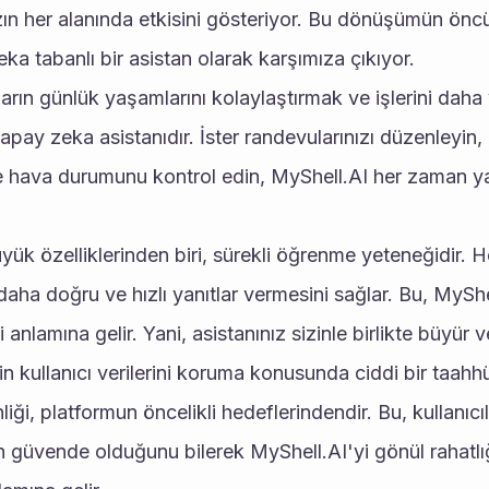
zın her alanında etkisini gösteriyor. Bu dönüşümün öncül
ka tabanlı bir asistan olarak karşımıza çıkıyor.
ların günlük yaşamlarını kolaylaştırmak ve işlerini daha 
yapay zeka asistanıdır. İster randevularınızı düzenleyin, i
 hava durumunu kontrol edin, MyShell.AI her zaman yar
ük özelliklerinden biri, sürekli öğrenme yeteneğidir. Her
 daha doğru ve hızlı yanıtlar vermesini sağlar. Bu, MyShe
 anlamına gelir. Yani, asistanınız sizinle birlikte büyür ve
n kullanıcı verilerini koruma konusunda ciddi bir taahhüd
nliği, platformun öncelikli hedeflerindendir. Bu, kullanıcıla
an güvende olduğunu bilerek MyShell.AI'yi gönül rahatlığ