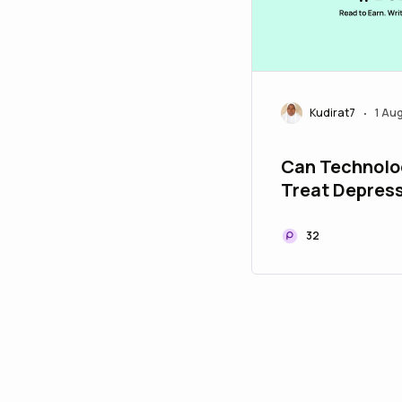
Kudirat7
1 Au
•
Can Technolo
Treat Depres
Exploring Dig
Health Tools
32