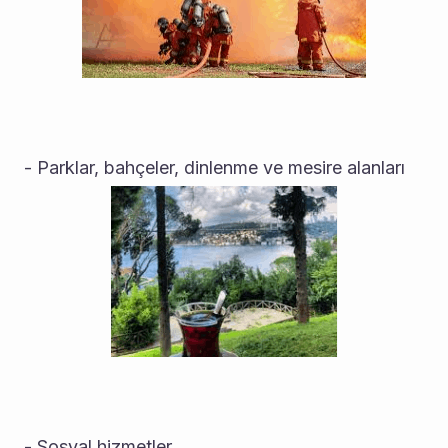
- Parklar, bahçeler, dinlenme ve mesire alanları
- Sosyal hizmetler