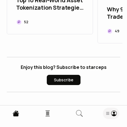
Top 10 Real-World Asset
Tokenization Strategies
Why 90
to Upgrade Your Asset
Traders
Portfolio
52
Opport
49
Enjoy this blog? Subscribe to starceps
Subscribe
13
Comments