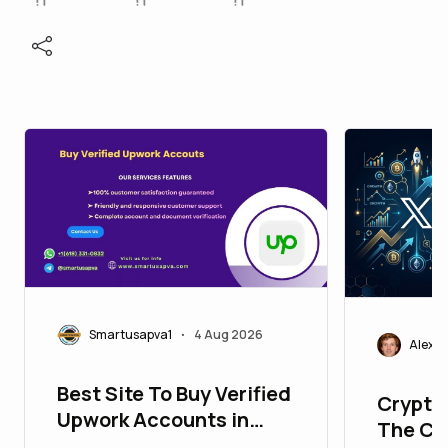
Smartusapva1
4 Aug 2026
•
Alexei
Best Site To Buy Verified
Crypto 
Upwork Accounts in
The Co
Smartly