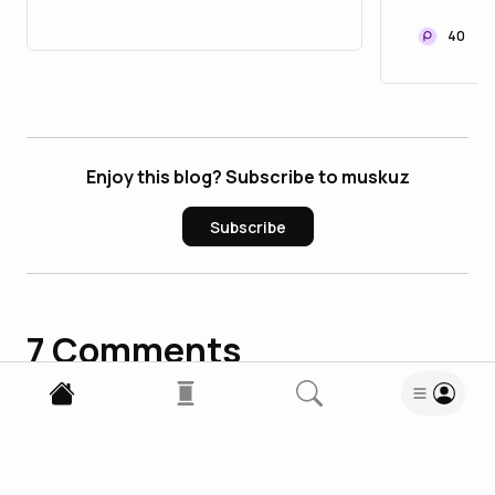
Growin
in 2026
40
Enjoy this blog? Subscribe to muskuz
Subscribe
7
Comments