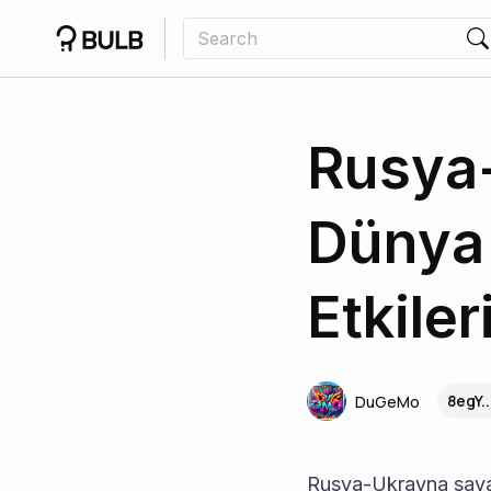
Rusya-
Dünya 
Etkiler
8egY.
DuGeMo
Rusya-Ukrayna savaşı