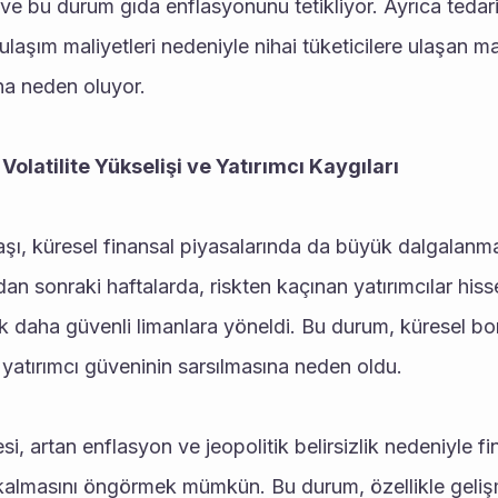
ve bu durum gıda enflasyonunu tetikliyor. Ayrıca tedarik
laşım maliyetleri nedeniyle nihai tüketicilere ulaşan ma
na neden oluyor.
Volatilite Yükselişi ve Yatırımcı Kaygıları
, küresel finansal piyasalarında da büyük dalgalanmala
 sonraki haftalarda, riskten kaçınan yatırımcılar hisse 
arak daha güvenli limanlara yöneldi. Bu durum, küresel b
yatırımcı güveninin sarsılmasına neden oldu.
, artan enflasyon ve jeopolitik belirsizlik nedeniyle fi
 kalmasını öngörmek mümkün. Bu durum, özellikle geliş