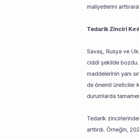
maliyetlerini arttıra
Tedarik Zinciri Kır
Savaş, Rusya ve Ukray
ciddi şekilde bozdu. 
maddelerinin yanı sıra
de önemli üreticiler 
durumlarda tamamen
Tedarik zincirlerinde
arttırdı. Örneğin, 2