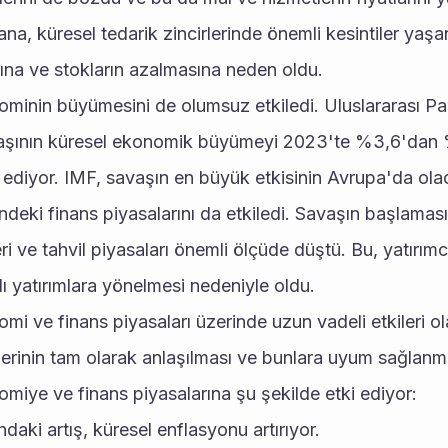
a, küresel tedarik zincirlerinde önemli kesintiler yaşan
sına ve stokların azalmasına neden oldu.
minin büyümesini de olumsuz etkiledi. Uluslararası Pa
şının küresel ekonomik büyümeyi 2023'te %3,6'dan 
ediyor. IMF, savaşın en büyük etkisinin Avrupa'da olac
deki finans piyasalarını da etkiledi. Savaşın başlamas
ri ve tahvil piyasaları önemli ölçüde düştü. Bu, yatırımcıl
lı yatırımlara yönelmesi nedeniyle oldu.
i ve finans piyasaları üzerinde uzun vadeli etkileri ola
ilerinin tam olarak anlaşılması ve bunlara uyum sağlanm
miye ve finans piyasalarına şu şekilde etki ediyor:
ındaki artış, küresel enflasyonu artırıyor.