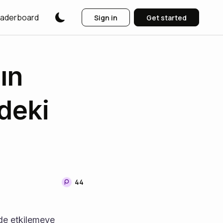
aderboard
Sign in
Get started
ın
deki
44
de etkilemeye 