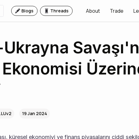
About
Trade
Le
Blogs
Threads
Ukrayna Savaşı'n
Ekonomisi Üzerin
i
..LUv2
19 Jan 2024
, küresel ekonomiyi ve finans piyasalarını ciddi şekil