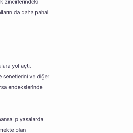
 zincirlerindeki 
lların da daha pahalı 
ra yol açtı. 
senetlerini ve diğer 
orsa endekslerinde 
nansal piyasalarda 
mekte olan 