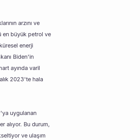
arının arzını ve 
ü en büyük petrol ve 
resel enerji 
kanı Biden'in 
art ayında varil 
alık 2023'te hala 
a'ya uygulanan 
yer alıyor. Bu durum, 
seltiyor ve ulaşım 