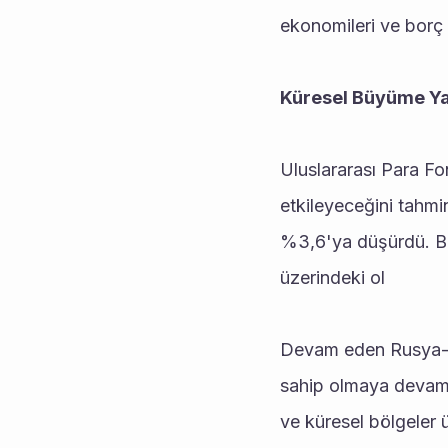
ekonomileri ve borç s
Küresel Büyüme Yav
Uluslararası Para F
etkileyeceğini tahmi
%3,6'ya düşürdü. Bu y
üzerindeki ol
Devam eden Rusya-Uk
sahip olmaya devam e
ve küresel bölgeler 