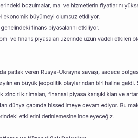
lerindeki bozulmalar, mal ve hizmetlerin fiyatlarını yükse
l ekonomik büyümeyi olumsuz etkiliyor.
enelindeki finans piyasalarını etkiliyor.
i ve finans piyasaları üzerinde uzun vadeli etkileri ola
da patlak veren Rusya-Ukrayna savaşı, sadece bölgese
yılın en büyük jeopolitik olaylarından biri haline geldi. 
ik zinciri kırılmaları, finansal piyasa karışıklıkları ve art
arı dünya çapında hissedilmeye devam ediyor. Bu maka
indeki etkilerini derinlemesine inceleyeceğiz.