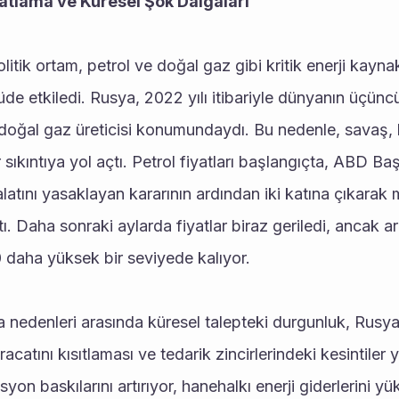
Patlama ve Küresel Şok Dalgaları
litik ortam, petrol ve doğal gaz gibi kritik enerji kaynakl
çüde etkiledi. Rusya, 2022 yılı itibariyle dünyanın üçünc
ğal gaz üreticisi konumundaydı. Bu nedenle, savaş, kü
 sıkıntıya yol açtı. Petrol fiyatları başlangıçta, ABD Baş
latını yasaklayan kararının ardından iki katına çıkarak m
ı. Daha sonraki aylarda fiyatlar biraz geriledi, ancak ar
aha yüksek bir seviyede kalıyor.
ıca nedenleri arasında küresel talepteki durgunluk, Rusy
hracatını kısıtlaması ve tedarik zincirlerindeki kesintiler 
on baskılarını artırıyor, hanehalkı enerji giderlerini yük