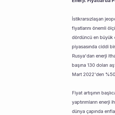
Enerji: Fiyatlarda 
İstikrarsızlaşan jeopo
fiyatlarını önemli öl
dördüncü en büyük do
piyasasında ciddi bir
Rusya'dan enerji itha
başına 130 doları aşt
Mart 2022'den %50 d
Fiyat artışının başl
yaptırımların enerji i
dünya çapında enflasy