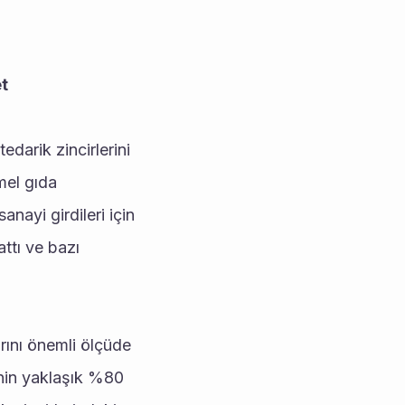
et
arik zincirlerini 
el gıda 
nayi girdileri için 
ttı ve bazı 
rını önemli ölçüde 
nin yaklaşık %80 