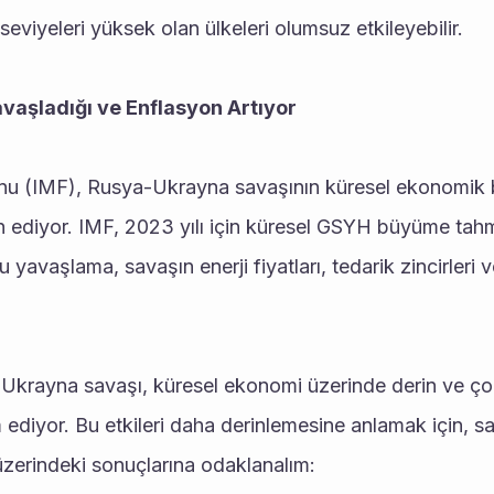
eviyeleri yüksek olan ülkeleri olumsuz etkileyebilir.
aşladığı ve Enflasyon Artıyor
onu (IMF), Rusya-Ukrayna savaşının küresel ekonomik
n ediyor. IMF, 2023 yılı için küresel GSYH büyüme tahm
avaşlama, savaşın enerji fiyatları, tedarik zincirleri ve
rayna savaşı, küresel ekonomi üzerinde derin ve çok 
diyor. Bu etkileri daha derinlemesine anlamak için, sava
üzerindeki sonuçlarına odaklanalım: