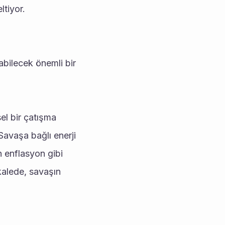
ltiyor.
bilecek önemli bir 
l bir çatışma 
Savaşa bağlı enerji 
an enflasyon gibi 
lede, savaşın 