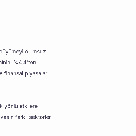
 büyümeyi olumsuz 
inini %4,4'ten 
 finansal piyasalar 
yönlü etkilere 
şın farklı sektörler 