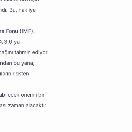
dı. Bu, nakliye 
ra Fonu (IMF), 
%3,6'ya 
ağını tahmin ediyor.
ından bu yana, 
arın riskten 
bilecek önemli bir 
ası zaman alacaktır.